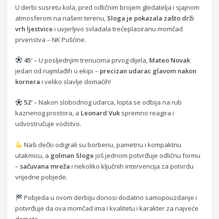
U derbi susretu kola, pred odličnim brojem gledatelja i sjajnom
atmosferom na našem terenu,
Sloga je pokazala zašto drži
vrh ljestvice
i uvjerljivo svladala trećeplasiranu momčad
prvenstva – NK Pušćine.
45′
– U posljednjim trenucima prvog dijela,
Mateo Novak
jedan od najmlađih u ekipi –
precizan udarac glavom nakon
kornera
i veliko slavlje domaćih!
52′
– Nakon slobodnog udarca, lopta se odbija na rub
kaznenog prostora, a
Leonard Vuk
spremno reagira i
udvostručuje vodstvo.
Naši dečki odigrali su borbenu, pametnu i kompaktnu
utakmicu, a
golman Sloge
još jednom potvrđuje odličnu formu
–
sačuvana mreža
i nekoliko ključnih intervencija za potvrdu
vrijedne pobjede.
Pobjeda u ovom derbiju donosi dodatno samopouzdanje i
potvrđuje da ova momčad ima i kvalitetu i karakter za najveće
domete.