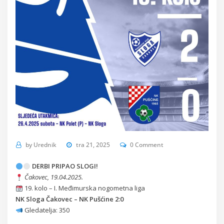
by
Urednik
tra 21, 2025
0 Comment
DERBI PRIPAO SLOGI!
Čakovec, 19.04.2025.
19. kolo – I. Međimurska nogometna liga
NK Sloga Čakovec – NK Pušćine 2:0
Gledatelja: 350