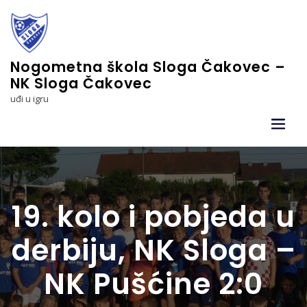
Skip
to
content
Nogometna škola Sloga Čakovec –
NK Sloga Čakovec
uđi u igru
19. kolo i pobjeda u
derbiju, NK Sloga –
NK Pušćine 2:0