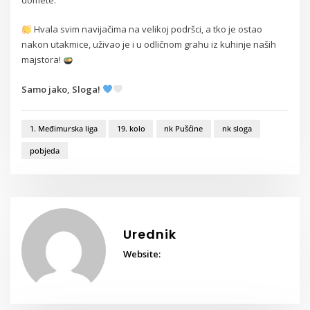
Hvala svim navijačima na velikoj podršci, a tko je ostao
nakon utakmice, uživao je i u odličnom grahu iz kuhinje naših
majstora!
Samo jako, Sloga!
1. Međimurska liga
19. kolo
nk Pušćine
nk sloga
pobjeda
Urednik
Website: