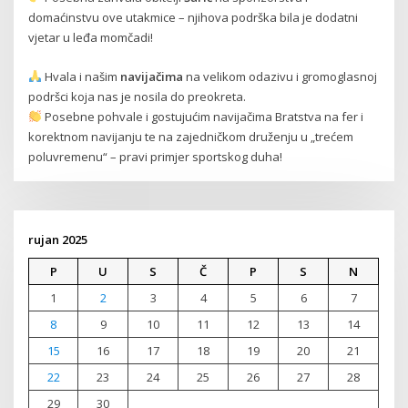
domaćinstvu ove utakmice – njihova podrška bila je dodatni
vjetar u leđa momčadi!
Hvala i našim
navijačima
na velikom odazivu i gromoglasnoj
podršci koja nas je nosila do preokreta.
Posebne pohvale i gostujućim navijačima Bratstva na fer i
korektnom navijanju te na zajedničkom druženju u „trećem
poluvremenu“ – pravi primjer sportskog duha!
rujan 2025
P
U
S
Č
P
S
N
1
2
3
4
5
6
7
8
9
10
11
12
13
14
15
16
17
18
19
20
21
22
23
24
25
26
27
28
29
30