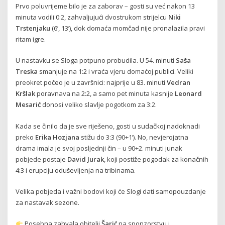
Prvo poluvrijeme bilo je za zaborav – gosti su već nakon 13
minuta vodili 0:2, zahvaljujući dvostrukom strijelcu
Niki
Trstenjaku
(6’, 13’), dok domaća momčad nije pronalazila pravi
ritam igre.
U nastavku se Sloga potpuno probudila. U 54. minuti
Saša
Treska
smanjuje na 1:2 i vraća vjeru domaćoj publici. Veliki
preokret počeo je u završnici: najprije u 83. minuti
Vedran
Kršlak
poravnava na 2:2, a samo pet minuta kasnije
Leonard
Mesarić
donosi veliko slavlje pogotkom za 3:2.
Kada se činilo da je sve riješeno, gosti u sudačkoj nadoknadi
preko
Erika Hozjana
stižu do 3:3 (90+1’). No, nevjerojatna
drama imala je svoj posljednji čin – u 90+2. minuti junak
pobjede postaje
David Jurak
, koji postiže pogodak za konačnih
4:3 i erupciju oduševljenja na tribinama.
Velika pobjeda i važni bodovi koji će Slogi dati samopouzdanje
za nastavak sezone.
Posebna zahvala obitelji
Šarić
na sponzorstvu i