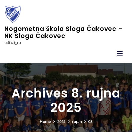
Skip
to
content
Nogometna škola Sloga Čakovec –
NK Sloga Čakovec
uđi u igru
Archives 8. rujna
2025
Home
2025
rujan
08