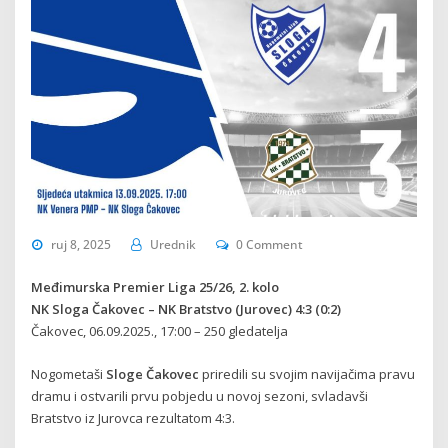
ruj 8, 2025
Urednik
0 Comment
Međimurska Premier Liga 25/26, 2. kolo
NK Sloga Čakovec – NK Bratstvo (Jurovec) 4:3 (0:2)
Čakovec, 06.09.2025., 17:00 – 250 gledatelja
Nogometaši
Sloge Čakovec
priredili su svojim navijačima pravu
dramu i ostvarili prvu pobjedu u novoj sezoni, svladavši
Bratstvo iz Jurovca rezultatom 4:3.