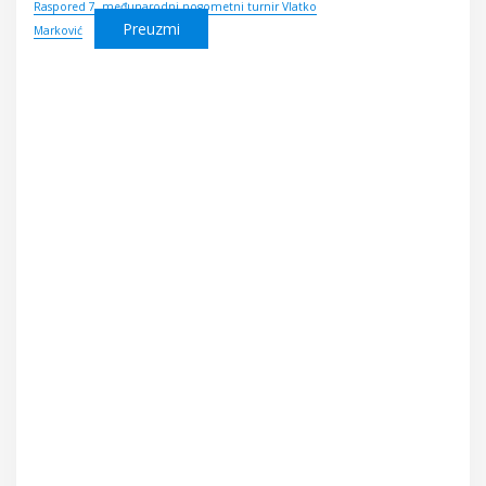
Raspored 7. međunarodni nogometni turnir Vlatko
Preuzmi
Marković