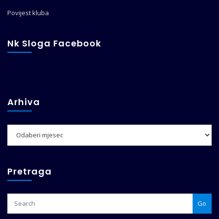
Povijest kluba
Nk Sloga Facebook
Arhiva
Arhiva
Pretraga
Go