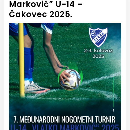
Marković” U-14 –
Čakovec 2025.