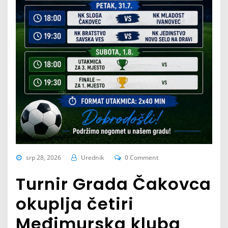
srp 28, 2026
Urednik
0 Comment
Turnir Grada Čakovca
okuplja četiri
Međimurska kluba