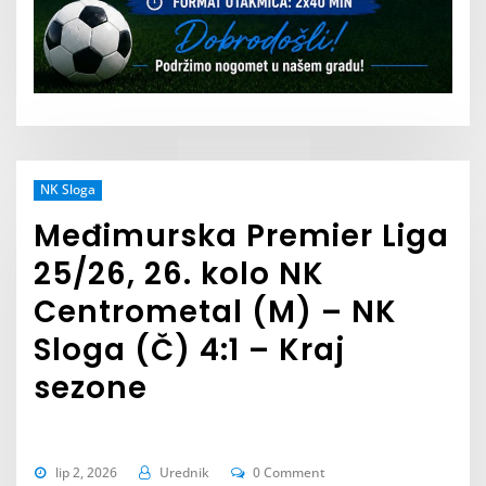
NK Sloga
Međimurska Premier Liga
25/26, 26. kolo NK
Centrometal (M) – NK
Sloga (Č) 4:1 – Kraj
sezone
lip 2, 2026
Urednik
0 Comment