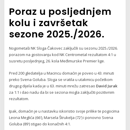
Poraz u posljednjem
kolu i završetak
sezone 2025./2026.
Nogometaši NK Sloga Čakovec zaključili su sezonu 2025./2026.
porazom na gostovanju kod NK Centrometal rezultatom 4:1 u
susretu posljednjeg, 26. kola Međimurske Premier lige.
Pred 200 gledatelja u Macincu domaćin je poveo u 43. minuti
preko Svena Goluba. Sloga se vratila u utakmicu početkom
drugog dijela kada je u 63. minuti mrežu zatresao
David Jurak
za 1:1 i dao nadu da bi se sezona mogla zaključiti pozitivnim
rezultatom.
Ipak, domaćin je u nastavku iskoristio svoje prilike te pogocima
Leona Meglića (66′), Marsela Štrukelja (72′) i ponovno Svena
Goluba (89′) stigao do konačnih 4:1.