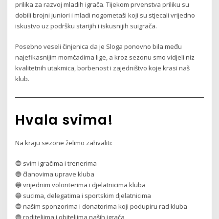
prilika za razvoj mladih igrača. Tijekom prvenstva priliku su
dobili brojni juniori i mladi nogometaši koji su stjecali vrijedno
iskustvo uz podršku starijih i iskusnijih suigrača.
Posebno veseli činjenica da je Sloga ponovno bila među
najefikasnijim momčadima lige, a kroz sezonu smo vidjeli niz
kvalitetnih utakmica, borbenost i zajedništvo koje krasi naš
klub.
Hvala svima!
Na kraju sezone želimo zahvaliti:
🔵 svim igračima i trenerima
🔵 članovima uprave kluba
🔵 vrijednim volonterima i djelatnicima kluba
🔵 sucima, delegatima i sportskim djelatnicima
🔵 našim sponzorima i donatorima koji podupiru rad kluba
🔵 roditeljima i obiteljima naših igrača