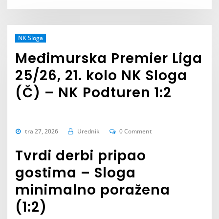
NK Sloga
Međimurska Premier Liga
25/26, 21. kolo NK Sloga
(Č) – NK Podturen 1:2
tra 27, 2026
Urednik
0 Comment
Tvrdi derbi pripao
gostima – Sloga
minimalno poražena
(1:2)