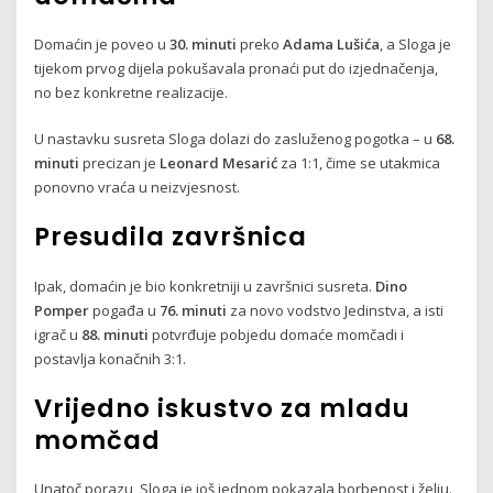
Domaćin je poveo u
30. minuti
preko
Adama Lušića
, a Sloga je
tijekom prvog dijela pokušavala pronaći put do izjednačenja,
no bez konkretne realizacije.
U nastavku susreta Sloga dolazi do zasluženog pogotka – u
68.
minuti
precizan je
Leonard Mesarić
za 1:1, čime se utakmica
ponovno vraća u neizvjesnost.
Presudila završnica
Ipak, domaćin je bio konkretniji u završnici susreta.
Dino
Pomper
pogađa u
76. minuti
za novo vodstvo Jedinstva, a isti
igrač u
88. minuti
potvrđuje pobjedu domaće momčadi i
postavlja konačnih 3:1.
Vrijedno iskustvo za mladu
momčad
Unatoč porazu, Sloga je još jednom pokazala borbenost i želju.