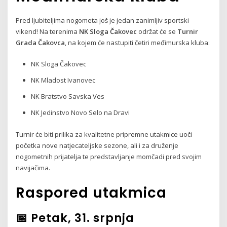
Pred ljubiteljima nogometa još je jedan zanimljiv sportski
vikend! Na terenima
NK Sloga Čakovec
održat će se
Turnir
Grada Čakovca
, na kojem će nastupiti četiri međimurska kluba:
NK Sloga Čakovec
NK Mladost Ivanovec
NK Bratstvo Savska Ves
NK Jedinstvo Novo Selo na Dravi
Turnir će biti prilika za kvalitetne pripremne utakmice uoči
početka nove natjecateljske sezone, ali i za druženje
nogometnih prijatelja te predstavljanje momčadi pred svojim
navijačima.
Raspored utakmica
📅 Petak, 31. srpnja