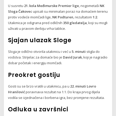
U susretu
21. kola Međimurske Premier lige
, nogometaši
NK
Sloga Čakovec
upisali su minimalan poraz na domaćem terenu
protiv vodeće momčadi lige,
NK Podturen
, rezultatom
1:2
.
Utakmica je odigrana pred odličnih
350 gledatelja
, koji su mogli
uživati u pravom derbiju vrha tablice.
Sjajan ulazak Sloge
Sloga je odlično otvorila utakmicu i već u
5. minuti
stigla do
vodstva. Strijelac za domaće bio je
David Jurak
, koji je nagradio
dobar početak i energiju momčadi.
Preokret gostiju
Gosti su se brzo vratili u utakmicu, pa u
22. minuti
Lovro
Hranilović
poravnava rezultat na 1:1. Do kraja prvog dijela
vodila se izjednačena i borbena igra, bez promjene rezultata.
Odluka u završnici