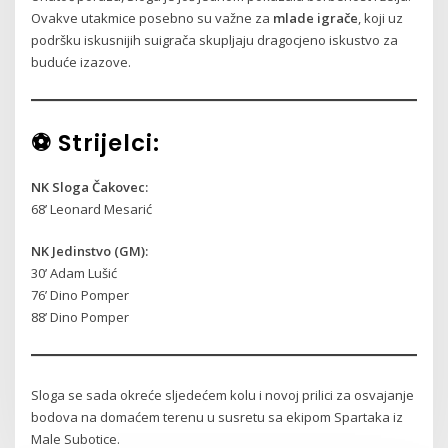
Ovakve utakmice posebno su važne za
mlade igrače
, koji uz
podršku iskusnijih suigrača skupljaju dragocjeno iskustvo za
buduće izazove.
⚽ Strijelci:
NK Sloga Čakovec:
68’ Leonard Mesarić
NK Jedinstvo (GM):
30’ Adam Lušić
76’ Dino Pomper
88’ Dino Pomper
Sloga se sada okreće sljedećem kolu i novoj prilici za osvajanje
bodova na domaćem terenu u susretu sa ekipom Spartaka iz
Male Subotice.