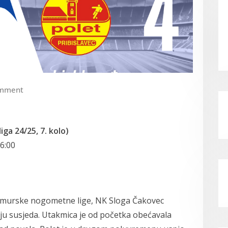
mment
ga 24/25, 7. kolo)
6:00
eđimurske nogometne lige, NK Sloga Čakovec
biju susjeda. Utakmica je od početka obećavala