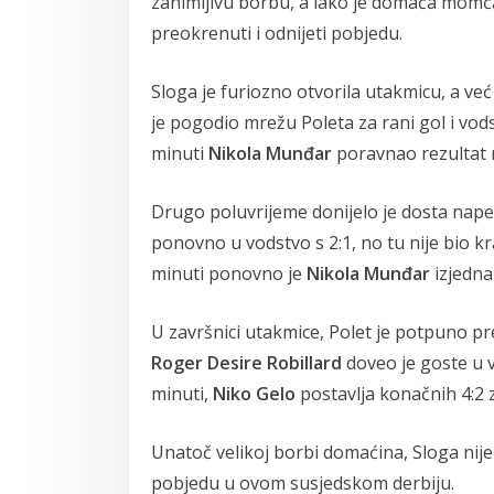
zanimljivu borbu, a iako je domaća momč
preokrenuti i odnijeti pobjedu.
Sloga je furiozno otvorila utakmicu, a ve
je pogodio mrežu Poleta za rani gol i vodst
minuti
Nikola Munđar
poravnao rezultat n
Drugo poluvrijeme donijelo je dosta nape
ponovno u vodstvo s 2:1, no tu nije bio kr
minuti ponovno je
Nikola Munđar
izjedna
U završnici utakmice, Polet je potpuno pr
Roger Desire Robillard
doveo je goste u v
minuti,
Niko Gelo
postavlja konačnih 4:2 z
Unatoč velikoj borbi domaćina, Sloga nije 
pobjedu u ovom susjedskom derbiju.