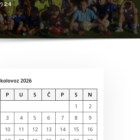
) 2:4
kolovoz 2026
P
U
S
Č
P
S
N
1
2
3
4
5
6
7
8
9
10
11
12
13
14
15
16