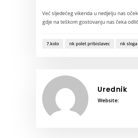
Već sljedećeg vikenda u nedjelju nas oče
gdje na teškom gostovanju nas čeka odli
7.kolo
nk polet pribislavec
nk sloga
Urednik
Website: