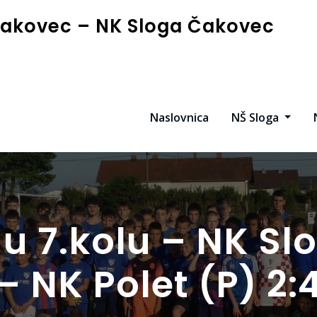
akovec – NK Sloga Čakovec
Naslovnica
NŠ Sloga
 u 7.kolu – NK S
– NK Polet (P) 2: