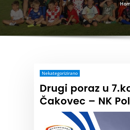
Hom
Nekategorizirano
Drugi poraz u 7.k
Čakovec – NK Pol