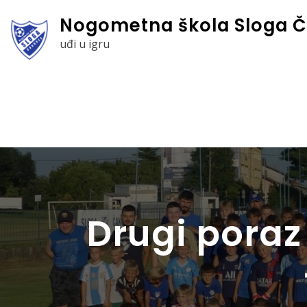
Skip
Nogometna škola Sloga Č
to
uđi u igru
content
Drugi poraz