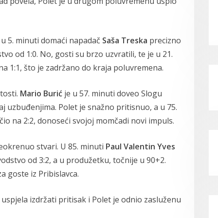
ad povela, Polet je u drugom poluvremenu uspio
ć u 5. minuti domaći napadač
Saša Treska
precizno
vo od 1:0. No, gosti su brzo uzvratili, te je u 21.
a 1:1, što je zadržano do kraja poluvremena.
tosti.
Mario Burić
je u 57. minuti doveo Slogu
aj uzbuđenjima. Polet je snažno pritisnuo, a u 75.
čio na 2:2, donoseći svojoj momčadi novi impuls.
eokrenuo stvari. U 85. minuti
Paul Valentin Yves
odstvo od 3:2, a u produžetku, točnije u 90+2.
a goste iz Pribislavca.
uspjela izdržati pritisak i Polet je odnio zasluženu