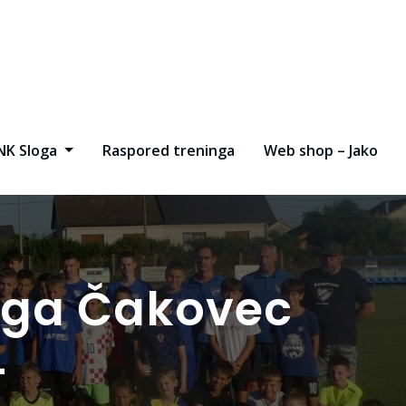
NK Sloga
Raspored treninga
Web shop – Jako
loga Čakovec
4