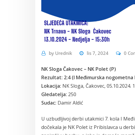
by
Urednik
lis 7, 2024
0 Co
NK Sloga Čakovec – NK Polet (P)
Rezultat: 2:4 (I Međimurska nogometna li
Lokacija:
NK Sloga, Čakovec, 05.10.2024. 1
Gledatelja:
250
Sudac:
Damir Aldić
U uzbudljivoj derbi utakmici 7. kola I M
dočekala je NK Polet iz Pribislavca u der