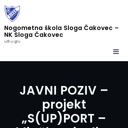
Skip
to
content
Nogometna škola Sloga Čakovec –
NK Sloga Čakovec
uđi u igru
JAVNI POZIV –
projekt
„S(UP)PORT –