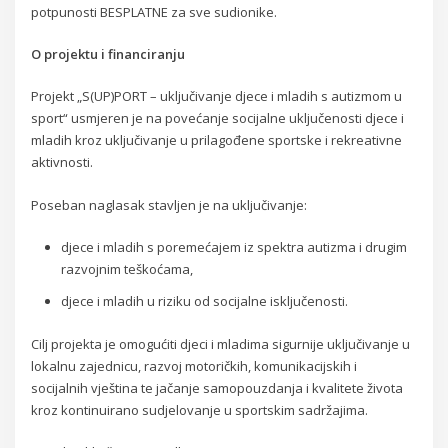
potpunosti BESPLATNE za sve sudionike.
O projektu i financiranju
Projekt „S(UP)PORT – uključivanje djece i mladih s autizmom u
sport“ usmjeren je na povećanje socijalne uključenosti djece i
mladih kroz uključivanje u prilagođene sportske i rekreativne
aktivnosti.
Poseban naglasak stavljen je na uključivanje:
djece i mladih s poremećajem iz spektra autizma i drugim
razvojnim teškoćama,
djece i mladih u riziku od socijalne isključenosti.
Cilj projekta je omogućiti djeci i mladima sigurnije uključivanje u
lokalnu zajednicu, razvoj motoričkih, komunikacijskih i
socijalnih vještina te jačanje samopouzdanja i kvalitete života
kroz kontinuirano sudjelovanje u sportskim sadržajima.