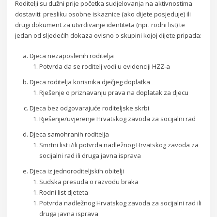
Roditelji su dužni prije početka sudjelovanja na aktivnostima
dostaviti: presliku osobne iskaznice (ako dijete posjeduje) ili
drugi dokument za utvrđivanje identiteta (npr. rodni list) te
jedan od sljedećih dokaza ovisno o skupini kojoj dijete pripada:
Djeca nezaposlenih roditelja
Potvrda da se roditelj vodi u evidenciji HZZ-a
Djeca roditelja korisnika dječjeg doplatka
Rješenje o priznavanju prava na doplatak za djecu
Djeca bez odgovarajuće roditeljske skrbi
Rješenje/uvjerenje Hrvatskog zavoda za socijalni rad
Djeca samohranih roditelja
Smrtni list i/ili potvrda nadležnog Hrvatskog zavoda za
socijalni rad ili druga javna isprava
Djeca iz jednoroditeljskih obitelji
Sudska presuda o razvodu braka
Rodni list djeteta
Potvrda nadležnog Hrvatskog zavoda za socijalni rad ili
druga javna isprava