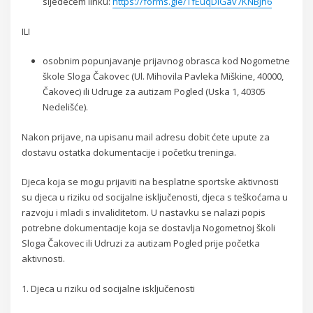
sljedećem linku:
https://forms.gle/TfEuqDiGav7KNBJh6
ILI
osobnim popunjavanje prijavnog obrasca kod Nogometne
škole Sloga Čakovec (Ul. Mihovila Pavleka Miškine, 40000,
Čakovec) ili Udruge za autizam Pogled (Uska 1, 40305
Nedelišće).
Nakon prijave, na upisanu mail adresu dobit ćete upute za
dostavu ostatka dokumentacije i početku treninga.
Djeca koja se mogu prijaviti na besplatne sportske aktivnosti
su djeca u riziku od socijalne isključenosti, djeca s teškoćama u
razvoju i mladi s invaliditetom. U nastavku se nalazi popis
potrebne dokumentacije koja se dostavlja Nogometnoj školi
Sloga Čakovec ili Udruzi za autizam Pogled prije početka
aktivnosti.
1. Djeca u riziku od socijalne isključenosti