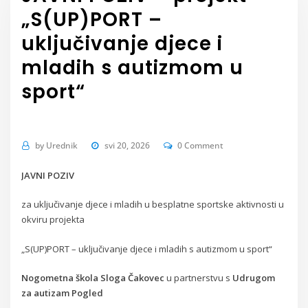
„S(UP)PORT –
uključivanje djece i
mladih s autizmom u
sport“
by
Urednik
svi 20, 2026
0 Comment
JAVNI POZIV
za uključivanje djece i mladih u besplatne sportske aktivnosti u
okviru projekta
„S(UP)PORT – uključivanje djece i mladih s autizmom u sport“
Nogometna škola Sloga Čakovec
u partnerstvu s
Udrugom
za autizam Pogled