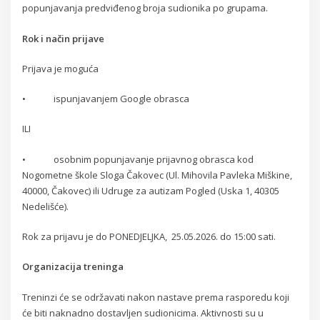
popunjavanja predviđenog broja sudionika po grupama.
Rok i način prijave
Prijava je moguća
• ispunjavanjem Google obrasca
ILI
• osobnim popunjavanje prijavnog obrasca kod
Nogometne škole Sloga Čakovec (Ul. Mihovila Pavleka Miškine,
40000, Čakovec) ili Udruge za autizam Pogled (Uska 1, 40305
Nedelišće).
Rok za prijavu je do PONEDJELJKA, 25.05.2026. do 15:00 sati.
Organizacija treninga
Treninzi će se održavati nakon nastave prema rasporedu koji
će biti naknadno dostavljen sudionicima. Aktivnosti su u