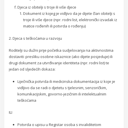
Djeca iz obitelji s troje ili više djece
Dokument iz kojeg je vidljivo da je dijete član obitelji s
troje ili više djece (npr. rodni list, elektronički izvadak iz
matice rođenih ili potvrda o rođenju)
2. Djeca s teškoćama u razvoju
Roditelji su dužni prije početka sudjelovanja na aktivnostima
dostaviti: presliku osobne iskaznice (ako dijete posjeduje) ili
drugi dokument za utvrđivanje identiteta (npr. rodni list) te
jedan od sljedećih dokaza:
Liječnička potvrda ili medicinska dokumentacija iz koje je
vidljivo da se radi o djetetu s tjelesnim, senzoričkim,
komunikacijskim, govorno-jezičnim ili intelektualnim
teškoćama
ILI
Potvrda o upisu u Registar osoba s invaliditetom