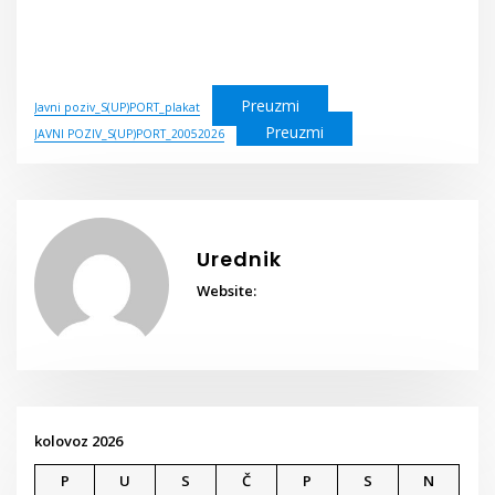
Preuzmi
Javni poziv_S(UP)PORT_plakat
Preuzmi
JAVNI POZIV_S(UP)PORT_20052026
Urednik
Website:
kolovoz 2026
P
U
S
Č
P
S
N