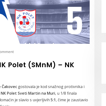
Comment
 NK Polet (SMnM) – NK
e Čakovec
gostovala je kod snažnog protivnika i
,
NK Polet Sveti Martin na Muri
, u 1/8 finala
omaćin je slavio s uvjerljivih
5:1
, čime je zaustavio