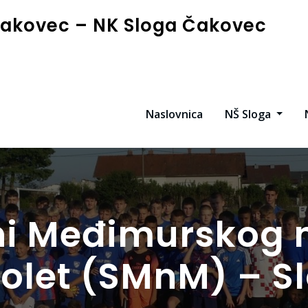
akovec – NK Sloga Čakovec
Naslovnica
NŠ Sloga
ini Međimurskog
olet (SMnM) – Sl