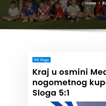
Home
K
NK Sloga
Kraj u osmini M
nogometnog kupa
Sloga 5:1