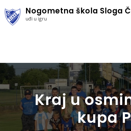
Skip
Nogometna škola Sloga Č
to
uđi u igru
content
Kraj u osm
kupa P