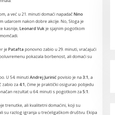
inala.
tom, a već u 21. minuti domaći napadač
Nino
im udarcem nakon dobre akcije. No, Sloga je
e kasnije,
Leonard Vuk
je sjajnim pogotkom
 momčadi.
er je
Patafta
ponovno zabio u 29. minuti, vraćajući
m poluvremenu pokazala borbenost, ali domaći su
po. U 54. minuti
Andrej Jurinić
povisio je na
3:1
, a
ć zabio za
4:1
, čime je praktički osigurao pobjedu
onačan rezultat u 64. minuti s pogotkom za
5:1
.
 trenutke, ali kvalitetni domaćini, koji su
 su razlog igranja u trećeligaškom društvu. Ekipa