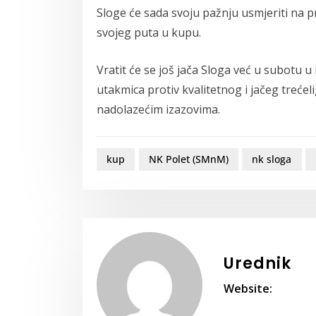
Sloge će sada svoju pažnju usmjeriti na 
svojeg puta u kupu.
Vratit će se još jača Sloga već u subotu 
utakmica protiv kvalitetnog i jačeg treće
nadolazećim izazovima.
kup
NK Polet (SMnM)
nk sloga
Urednik
Website: