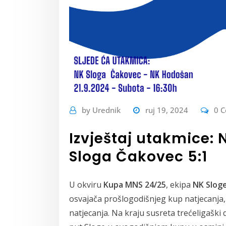
by
Urednik
ruj 19, 2024
0 
Izvještaj utakmice:
Sloga Čakovec 5:1
U okviru
Kupa MNS 24/25
, ekipa
NK Slog
osvajača prošlogodišnjeg kup natjecanja
natjecanja. Na kraju susreta trećeligaški d