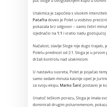
put Sloge u ovogodišnjem kupu u osmini f
Utakmica je započela s visokim intenzite
Patafta
doveo je Polet u vodstvo precizn
pokazala brz odgovor – samo četiri minut
izjednačio na
1:1
i vratio nadu gostujućoj
Nažalost, slavlje Sloge nije dugo trajalo, j
Poletu prednost od 2:1. Sloga je u prvo
držali kontrolu nad utakmicom.
U nastavku susreta, Polet je pojačao tem
samo sedam minuta kasnije opet je Jurini
za svoju ekipu.
Marko Šarić
postavio je k
Unatoč teškom porazu, Sloga je imala svoje
dominirali drugim poluvremenom, pokazali