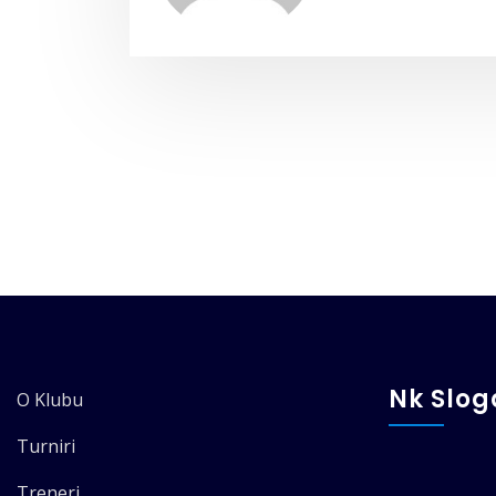
Nk Slo
O Klubu
Turniri
Treneri