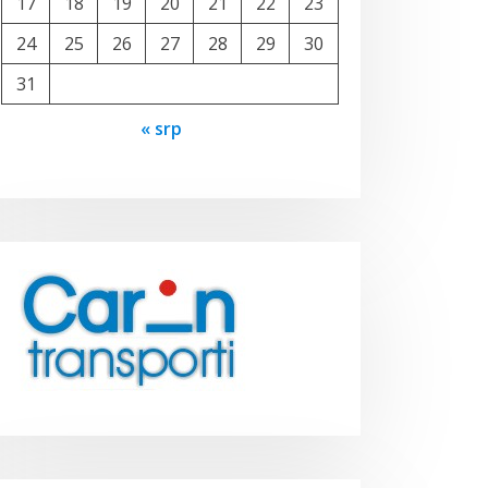
17
18
19
20
21
22
23
24
25
26
27
28
29
30
31
« srp