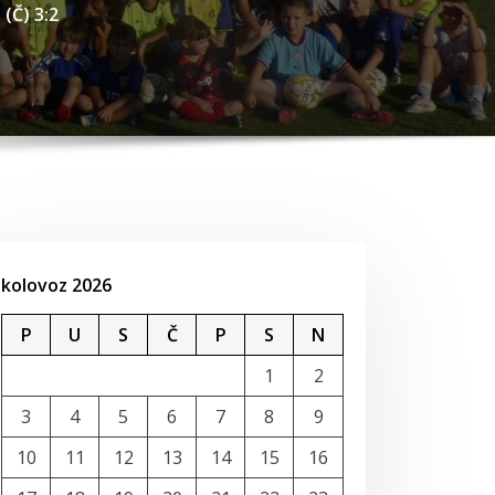
 (Č) 3:2
kolovoz 2026
P
U
S
Č
P
S
N
1
2
3
4
5
6
7
8
9
10
11
12
13
14
15
16