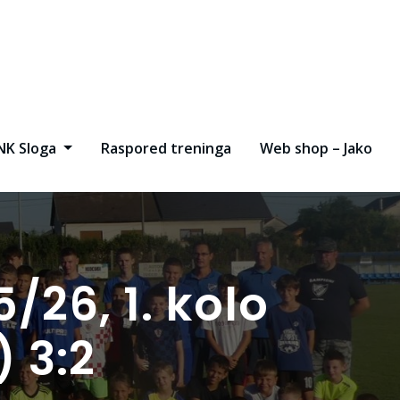
NK Sloga
Raspored treninga
Web shop – Jako
26, 1. kolo
) 3:2