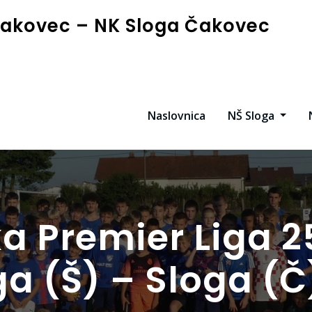
akovec – NK Sloga Čakovec
Naslovnica
NŠ Sloga
 Premier Liga 25/
a (Š) – Sloga (Č