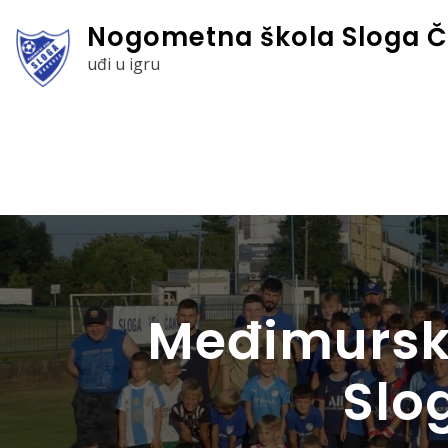
Skip
Nogometna škola Sloga Č
to
uđi u igru
content
Međimurska
Slog