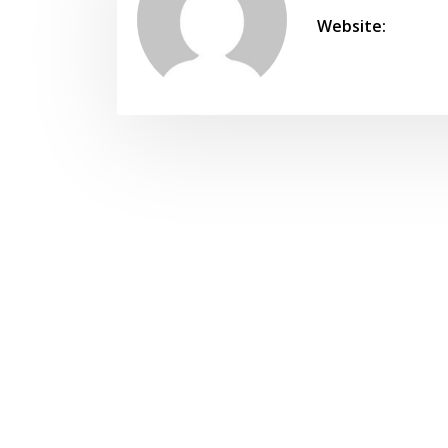
Website: