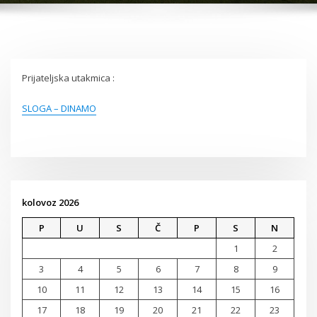
Prijateljska utakmica :
SLOGA – DINAMO
kolovoz 2026
P
U
S
Č
P
S
N
1
2
3
4
5
6
7
8
9
10
11
12
13
14
15
16
17
18
19
20
21
22
23