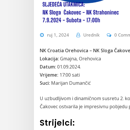
ruj 1, 2024
Urednik
0 Com
NK Croatia Orehovica – NK Sloga Čakove
Lokacija:
Gmajna, Orehovica
Datum:
01.09.2024.
Vrijeme:
17:00 sati
Suci:
Marijan Dumančić
U uzbudljivom i dinamičnom susretu 2. k
Čakovec ostvarila je impresivnu pobjedu 
Strijelci: