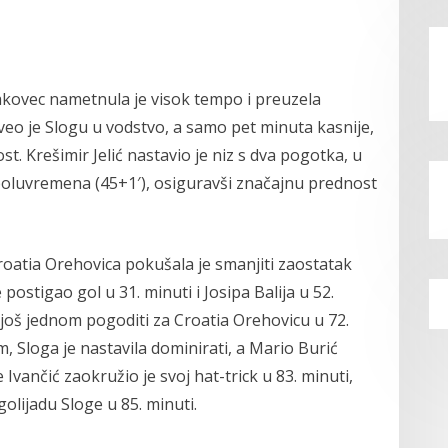
kovec nametnula je visok tempo i preuzela
doveo je Slogu u vodstvo, a samo pet minuta kasnije,
. Krešimir Jelić nastavio je niz s dva pogotka, u
poluvremena (45+1′), osiguravši značajnu prednost
atia Orehovica pokušala je smanjiti zaostatak
ostigao gol u 31. minuti i Josipa Balija u 52.
još jednom pogoditi za Croatia Orehovicu u 72.
m, Sloga je nastavila dominirati, a Mario Burić
 Ivančić zaokružio je svoj hat-trick u 83. minuti,
golijadu Sloge u 85. minuti.