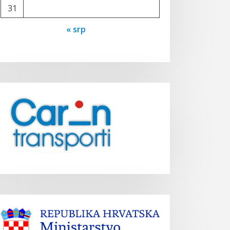
31
« srp