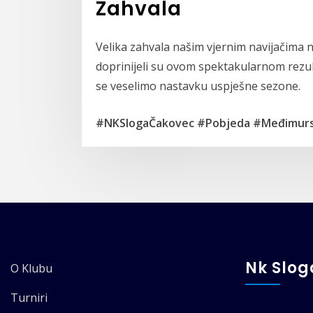
Zahvala
Velika zahvala našim vjernim navijačima na
doprinijeli su ovom spektakularnom rezul
se veselimo nastavku uspješne sezone.
#NKSlogaČakovec #Pobjeda #Međimurs
Nk Slo
O Klubu
Turniri