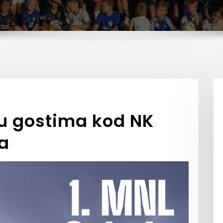
 u gostima kod NK
a