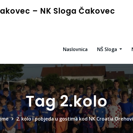
akovec – NK Sloga Čakovec
Naslovnica
NŠ Sloga
Tag 2.kolo
ome
2. kolo i pobjeda u gostima kod NK Croatia Orehov