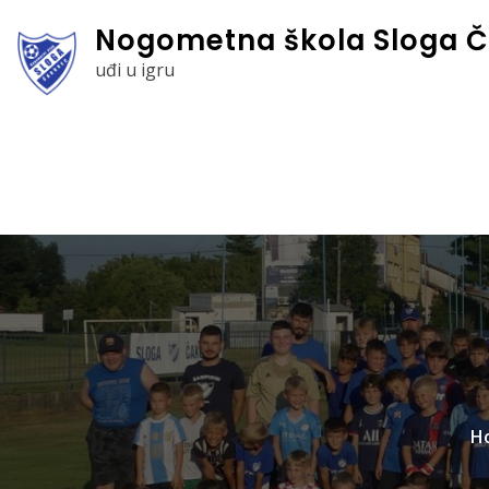
Skip
Nogometna škola Sloga Č
to
uđi u igru
content
H