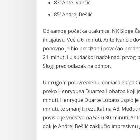
83′ Ante Ivančić
85′ Andrej Bešlić
Od samog početka utakmice, NK Sloga Ča
inicijativu. Već u 6. minuti, Ante Ivančić 
ponovno je bio precizan i povećao prednost
21. minuti i u sudačkoj nadoknadi prvog 
Slogi pred odlazak na odmor.
U drugom poluvremenu, domaća ekipa Cro
preko Henryquea Duartea Lobatoa koji je p
minuti. Henryque Duarte Lobato uspio je 
minuti, te smanjiti rezultat na 4:3. Međuti
povisio je vodstvo na 5:3 u 80. minuti. Ante
dok je Andrej Bešlić zaključio impresivnu 