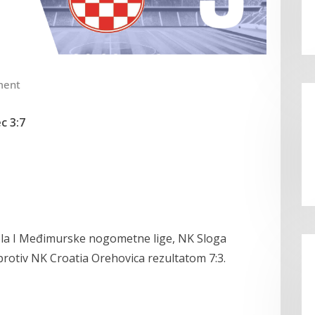
ment
c 3:7
ola I Međimurske nogometne lige, NK Sloga
protiv NK Croatia Orehovica rezultatom 7:3.