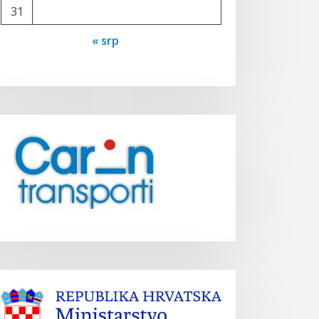
31
« srp