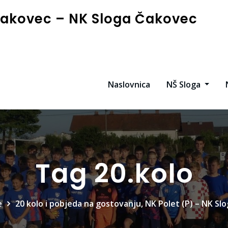
akovec – NK Sloga Čakovec
Naslovnica
NŠ Sloga
Tag 20.kolo
e
20 kolo i pobjeda na gostovanju, NK Polet (P) – NK Slo