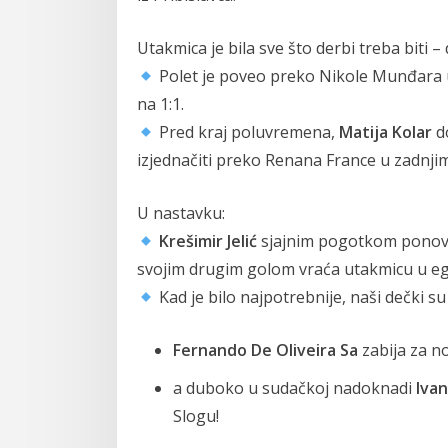
Utakmica je bila sve što derbi treba biti 
Polet je poveo preko Nikole Munđara u
na 1:1.
Pred kraj poluvremena,
Matija Kolar
do
izjednačiti preko Renana France u zadnji
U nastavku:
Krešimir Jelić
sjajnim pogotkom ponovn
svojim drugim golom vraća utakmicu u egal
Kad je bilo najpotrebnije, naši dečki s
Fernando De Oliveira Sa
zabija za no
a duboko u sudačkoj nadoknadi
Iva
Slogu!