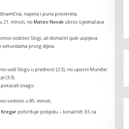
– dinamična, napeta i puna preokreta.
 21. minuti, no
Mateo Novak
ubrzo izjednačava
nosi vodstvo Slogi, ali domaćin ipak uspijeva
m sekundama prvog dijela.
o vodi Slogu u prednost (2:3), no uporni Munđar
 (3:3).
u pokazali snagu:
vo vodstvo u 85. minuti,
n Kregar
potvrđuje pobjedu – konačnih 3:5 za