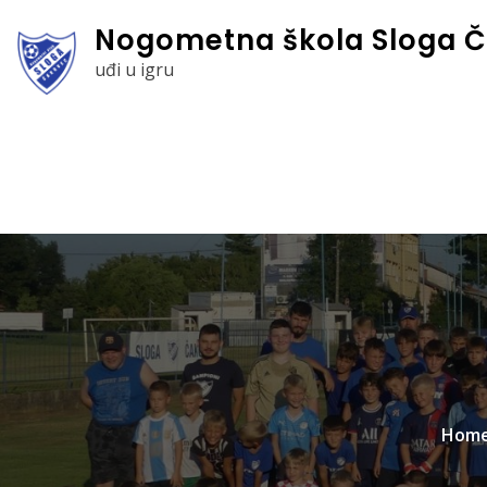
Skip
Nogometna škola Sloga Č
to
uđi u igru
content
Hom