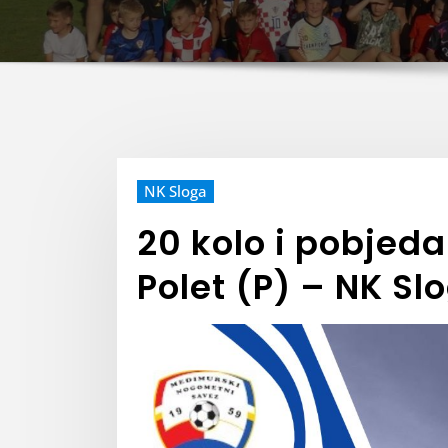
NK Sloga
20 kolo i pobjed
Polet (P) – NK Sl