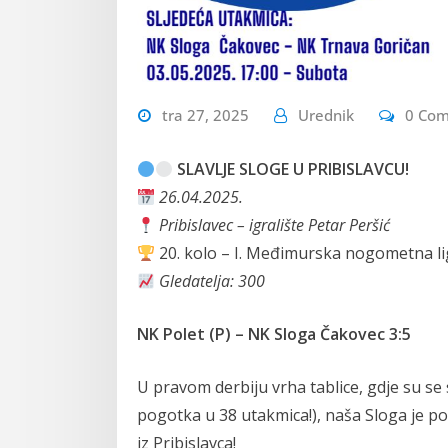
tra 27, 2025
Urednik
0 Co
SLAVLJE SLOGE U PRIBISLAVCU!
26.04.2025.
Pribislavec – igralište Petar Peršić
20. kolo – I. Međimurska nogometna li
Gledatelja: 300
NK Polet (P) – NK Sloga Čakovec 3:5
U pravom derbiju vrha tablice, gdje su se 
pogotka u 38 utakmica!), naša Sloga je po
iz Pribislavca!