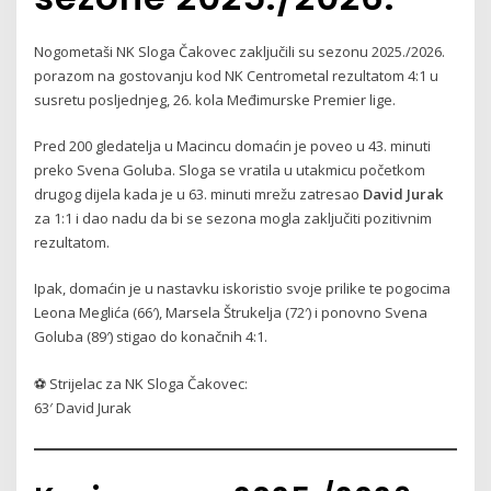
Nogometaši NK Sloga Čakovec zaključili su sezonu 2025./2026.
porazom na gostovanju kod NK Centrometal rezultatom 4:1 u
susretu posljednjeg, 26. kola Međimurske Premier lige.
Pred 200 gledatelja u Macincu domaćin je poveo u 43. minuti
preko Svena Goluba. Sloga se vratila u utakmicu početkom
drugog dijela kada je u 63. minuti mrežu zatresao
David Jurak
za 1:1 i dao nadu da bi se sezona mogla zaključiti pozitivnim
rezultatom.
Ipak, domaćin je u nastavku iskoristio svoje prilike te pogocima
Leona Meglića (66′), Marsela Štrukelja (72′) i ponovno Svena
Goluba (89′) stigao do konačnih 4:1.
⚽ Strijelac za NK Sloga Čakovec:
63′ David Jurak