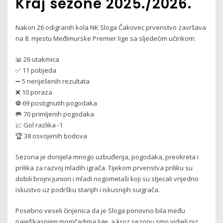
Kraj sezone 2025./2026.
Nakon 26 odigranih kola NK Sloga Čakovec prvenstvo završava
na 8. mjestu Međimurske Premier lige sa sljedećim učinkom:
📊 26 utakmica
✅ 11 pobjeda
➖ 5 neriješenih rezultata
❌ 10 poraza
⚽ 69 postignutih pogodaka
🥅 70 primljenih pogodaka
📈 Gol razlika -1
🏆 38 osvojenih bodova
Sezona je donijela mnogo uzbuđenja, pogodaka, preokreta i
prilika za razvoj mladih igrača. Tijekom prvenstva priliku su
dobili brojni juniori i mladi nogometaši koji su stjecali vrijedno
iskustvo uz podršku starijih i iskusnijih suigrača.
Posebno veseli činjenica da je Sloga ponovno bila među
najefikasnijim momčadima lige, a kroz sezonu smo vidjeli niz