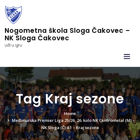
Skip
to
content
Nogometna škola Sloga Čakovec –
NK Sloga Čakovec
uđi u igru
Tag Kraj sezone
Home
Međimurska Premier Liga 25/26, 26. kolo NK Centrometal (M) –
NK Sloga (Č) 4:1 – Kraj sezone