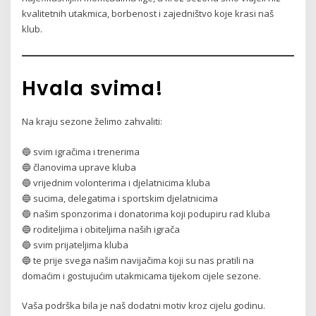
kvalitetnih utakmica, borbenost i zajedništvo koje krasi naš
klub.
Hvala svima!
Na kraju sezone želimo zahvaliti:
🔵 svim igračima i trenerima
🔵 članovima uprave kluba
🔵 vrijednim volonterima i djelatnicima kluba
🔵 sucima, delegatima i sportskim djelatnicima
🔵 našim sponzorima i donatorima koji podupiru rad kluba
🔵 roditeljima i obiteljima naših igrača
🔵 svim prijateljima kluba
🔵 te prije svega našim navijačima koji su nas pratili na
domaćim i gostujućim utakmicama tijekom cijele sezone.
Vaša podrška bila je naš dodatni motiv kroz cijelu godinu.