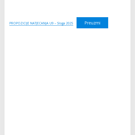
Preuzmi
PROPOZICIJE NATJECANJA U9 – Sloga 2025