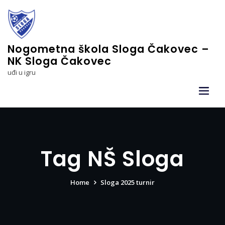
Skip
to
content
Nogometna škola Sloga Čakovec –
NK Sloga Čakovec
uđi u igru
Tag NŠ Sloga
Home
Sloga 2025 turnir