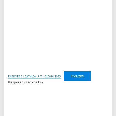
Preuzmi
RASPORED I SATNICA U- 7 – SLOGA 2025
Raspored i satnica U-9