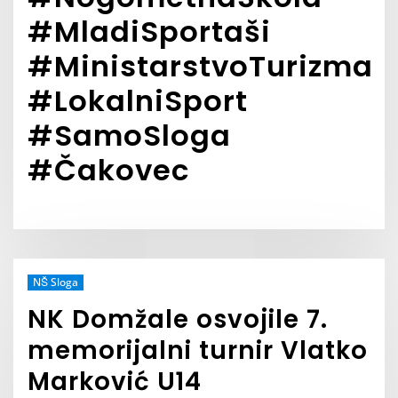
#MladiSportaši
#MinistarstvoTurizmaI
#LokalniSport
#SamoSloga
#Čakovec
NŠ Sloga
NK Domžale osvojile 7.
memorijalni turnir Vlatko
Marković U14