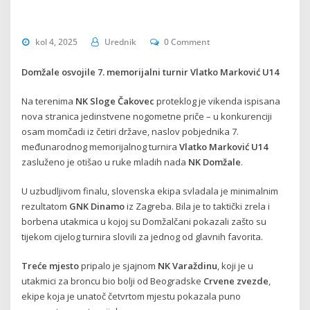
kol 4, 2025
Urednik
0 Comment
Domžale osvojile 7. memorijalni turnir Vlatko Marković U14
Na terenima
NK Sloge Čakovec
proteklog je vikenda ispisana
nova stranica jedinstvene nogometne priče – u konkurenciji
osam momčadi iz četiri države, naslov pobjednika 7.
međunarodnog memorijalnog turnira
Vlatko Marković U14
zasluženo je otišao u ruke mladih nada
NK Domžale
.
U uzbudljivom finalu, slovenska ekipa svladala je minimalnim
rezultatom
GNK Dinamo
iz Zagreba. Bila je to taktički zrela i
borbena utakmica u kojoj su Domžalčani pokazali zašto su
tijekom cijelog turnira slovili za jednog od glavnih favorita.
Treće mjesto
pripalo je sjajnom
NK Varaždinu
, koji je u
utakmici za broncu bio bolji od Beogradske
Crvene zvezde
,
ekipe koja je unatoč četvrtom mjestu pokazala puno