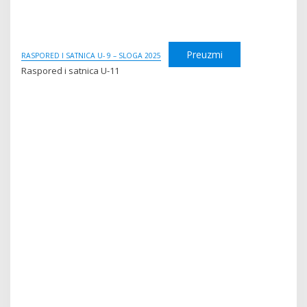
Preuzmi
RASPORED I SATNICA U- 9 – SLOGA 2025
Raspored i satnica U-11