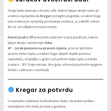
Sloga tada ubacuje u brzinu više. Nakon lijepe akcije samo je
vratnica ispriječila da
Kregar
postigne pogodak, a nakon toga
ista vratnica je spriječila povećanje vodstva, a i zaleđe nakon
što se od odbijenca tresla mreža.
David Jurak u 39′
preciznim udarcem vraća prednost, nakon
lijepe akcije i asistencije
Vuka
.
41′ – Jurak ponovno na pravom mjestu
, prvo je šprintom
spasio mrtvu loptu, a nakon toga i lijepih duplih paseva
napadača, snalažljiv u gužvi i još jednom šalje loptu iza leđa
vratara –
3:1
. Dvije minute, dva gola, vrhunska potvrda njegove
forme i važnosti u momčadi.
Kregar za potvrdu
U nastavku utakmice kontroliramo ritam, stvaramo prilike i
ostavljamo vrlo malo prostora gostima.