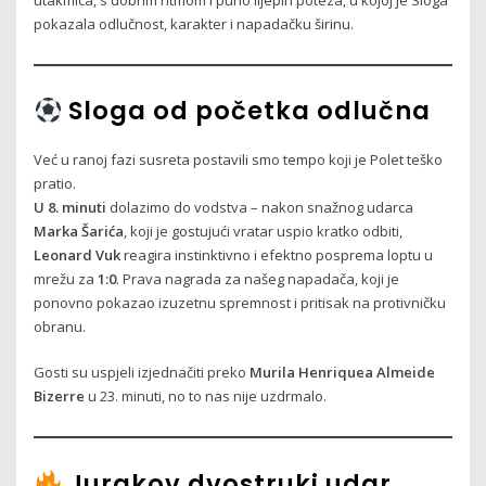
pokazala odlučnost, karakter i napadačku širinu.
Sloga od početka odlučna
Već u ranoj fazi susreta postavili smo tempo koji je Polet teško
pratio.
U 8. minuti
dolazimo do vodstva – nakon snažnog udarca
Marka Šarića
, koji je gostujući vratar uspio kratko odbiti,
Leonard Vuk
reagira instinktivno i efektno posprema loptu u
mrežu za
1:0
. Prava nagrada za našeg napadača, koji je
ponovno pokazao izuzetnu spremnost i pritisak na protivničku
obranu.
Gosti su uspjeli izjednačiti preko
Murila Henriquea Almeide
Bizerre
u 23. minuti, no to nas nije uzdrmalo.
Jurakov dvostruki udar