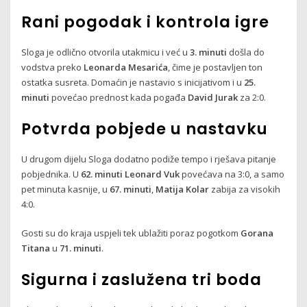
Rani pogodak i kontrola igre
Sloga je odlično otvorila utakmicu i već u
3. minuti
došla do
vodstva preko
Leonarda Mesarića
, čime je postavljen ton
ostatka susreta. Domaćin je nastavio s inicijativom i u
25.
minuti
povećao prednost kada pogađa
David Jurak
za 2:0.
Potvrda pobjede u nastavku
U drugom dijelu Sloga dodatno podiže tempo i rješava pitanje
pobjednika. U
62. minuti
Leonard Vuk
povećava na 3:0, a samo
pet minuta kasnije, u
67. minuti
,
Matija Kolar
zabija za visokih
4:0.
Gosti su do kraja uspjeli tek ublažiti poraz pogotkom
Gorana
Titana
u
71. minuti
.
Sigurna i zaslužena tri boda