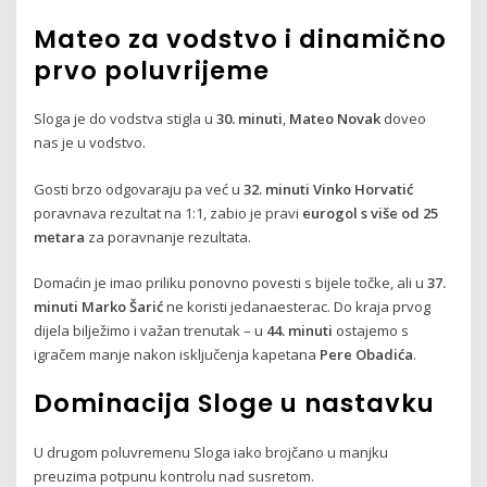
Mateo za vodstvo i dinamično
prvo poluvrijeme
Sloga je do vodstva stigla u
30. minuti
,
Mateo Novak
doveo
nas je u vodstvo.
Gosti brzo odgovaraju pa već u
32. minuti
Vinko Horvatić
poravnava rezultat na 1:1, zabio je pravi
eurogol s više od 25
metara
za poravnanje rezultata.
Domaćin je imao priliku ponovno povesti s bijele točke, ali u
37.
minuti
Marko Šarić
ne koristi jedanaesterac. Do kraja prvog
dijela bilježimo i važan trenutak – u
44. minuti
ostajemo s
igračem manje nakon isključenja kapetana
Pere Obadića
.
Dominacija Sloge u nastavku
U drugom poluvremenu Sloga iako brojčano u manjku
preuzima potpunu kontrolu nad susretom.