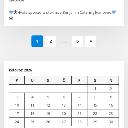
Macinca!
Hvala sponzoru utakmice Benjamin Catering Ivanovec.
Navigacija
1
2
…
6
objava
kolovoz 2026
P
U
S
Č
P
S
N
1
2
3
4
5
6
7
8
9
10
11
12
13
14
15
16
17
18
19
20
21
22
23
24
25
26
27
28
29
30