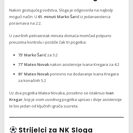
Nakon gostujućeg vodstva, Sloga je odgovorila na najbolji
mogući način. U
61. minuti
Marko Šarić
iz jedanaesterca
poravnava na 2:2.
U završnih petnaestak minuta domaća momčad potpuno
preuzima kontrolu i postiže čak tri pogotka:
75’ Marko Šarić
za 3:2
77’ Mateo Novak
nakon asistencije Ivana Kregara za 4:2
81’ Mateo Novak
ponovno na dodavanje Ivana Kregara
za konačnih 5:2
Uz dva pogotka Matea Novaka, posebno se istaknuo
Ivan
Kregar
, koji je osim uvodnog pogotka upisao i dvije asistencije
te bio jedan od ključnih igrača susreta.
Strijelci za NK Sloga