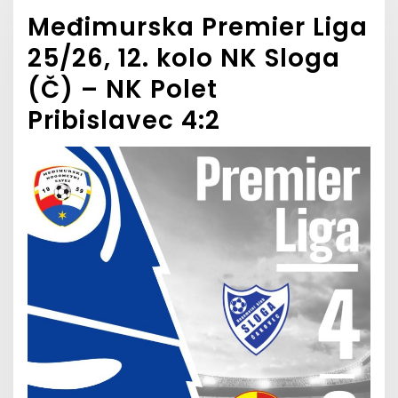
Međimurska Premier Liga
25/26, 12. kolo NK Sloga
(Č) – NK Polet
Pribislavec 4:2