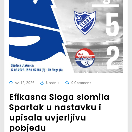
svi 12, 2026
Urednik
0 Comment
Efikasna Sloga slomila
Spartak u nastavku i
upisala uvjerljivu
pobjedu