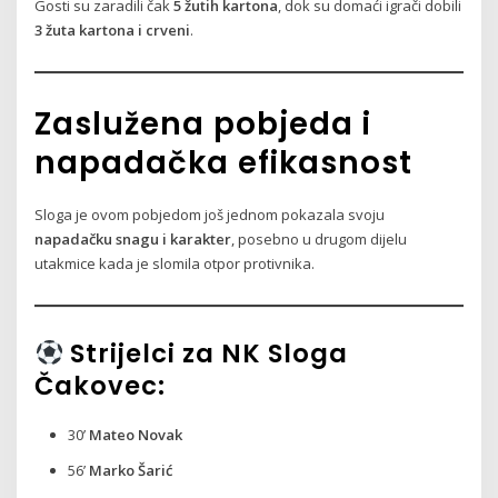
Gosti su zaradili čak
5 žutih kartona
, dok su domaći igrači dobili
3 žuta kartona i crveni
.
Zaslužena pobjeda i
napadačka efikasnost
Sloga je ovom pobjedom još jednom pokazala svoju
napadačku snagu i karakter
, posebno u drugom dijelu
utakmice kada je slomila otpor protivnika.
Strijelci za NK Sloga
Čakovec:
30’
Mateo Novak
56’
Marko Šarić