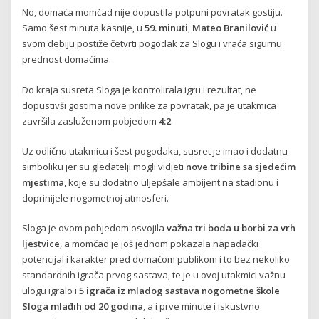
No, domaća momčad nije dopustila potpuni povratak gostiju.
Samo šest minuta kasnije, u
59. minuti
,
Mateo Branilović
u
svom debiju postiže četvrti pogodak za Slogu i vraća sigurnu
prednost domaćima.
Do kraja susreta Sloga je kontrolirala igru i rezultat, ne
dopustivši gostima nove prilike za povratak, pa je utakmica
završila zasluženom pobjedom
4:2
.
Uz odličnu utakmicu i šest pogodaka, susret je imao i dodatnu
simboliku jer su gledatelji mogli vidjeti
nove tribine sa sjedećim
mjestima
, koje su dodatno uljepšale ambijent na stadionu i
doprinijele nogometnoj atmosferi.
Sloga je ovom pobjedom osvojila
važna tri boda u borbi za vrh
ljestvice
, a momčad je još jednom pokazala napadački
potencijal i karakter pred domaćom publikom i to bez nekoliko
standardnih igrača prvog sastava, te je u ovoj utakmici važnu
ulogu igralo i
5 igrača iz mladog sastava nogometne škole
Sloga mlađih od 20 godina
, a i prve minute i iskustvno