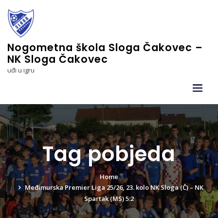
Skip
to
content
Nogometna škola Sloga Čakovec –
NK Sloga Čakovec
uđi u igru
Tag pobjeda
Home
Međimurska Premier Liga 25/26, 23. kolo NK Sloga (Č) – NK
Spartak (MS) 5:2