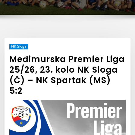
NK Sloga
Međimurska Premier Liga
25/26, 23. kolo NK Sloga
(Č) – NK Spartak (MS)
5:2