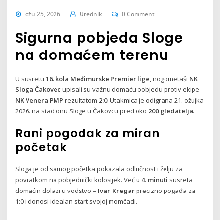
ožu 25, 2026
Urednik
0 Comment
Sigurna pobjeda Sloge
na domaćem terenu
U susretu
16. kola Međimurske Premier lige
, nogometaši
NK
Sloga Čakovec
upisali su važnu domaću pobjedu protiv ekipe
NK Venera PMP
rezultatom
2:0
. Utakmica je odigrana 21. ožujka
2026. na stadionu Sloge u Čakovcu pred oko
200 gledatelja
.
Rani pogodak za miran
početak
Sloga je od samog početka pokazala odlučnost i želju za
povratkom na pobjednički kolosijek. Već u
4. minuti
susreta
domaćin dolazi u vodstvo –
Ivan Kregar
precizno pogađa za
1:0 i donosi idealan start svojoj momčadi.