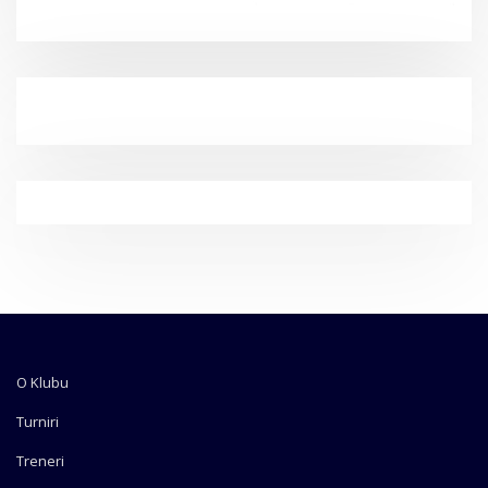
O Klubu
Turniri
Treneri