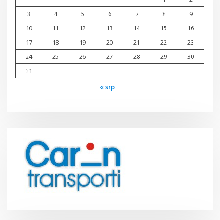
3
4
5
6
7
8
9
10
11
12
13
14
15
16
17
18
19
20
21
22
23
24
25
26
27
28
29
30
31
« srp