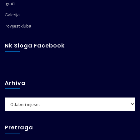
Igrači
Galerija
Povijest kluba
Nk Sloga Facebook
Arhiva
Arhiva
Pretraga