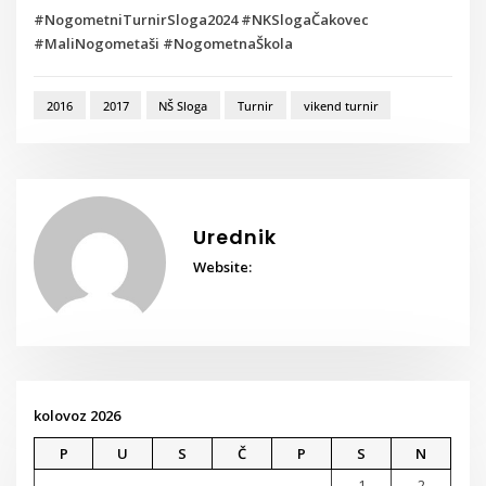
#NogometniTurnirSloga2024 #NKSlogaČakovec
#MaliNogometaši #NogometnaŠkola
2016
2017
NŠ Sloga
Turnir
vikend turnir
Urednik
Website:
kolovoz 2026
P
U
S
Č
P
S
N
1
2