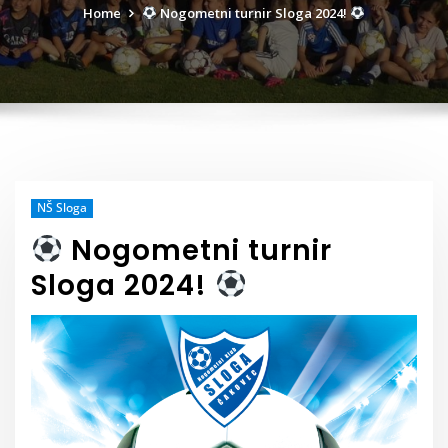
Home
Nogometni turnir Sloga 2024!
NŠ Sloga
Nogometni turnir
Sloga 2024!