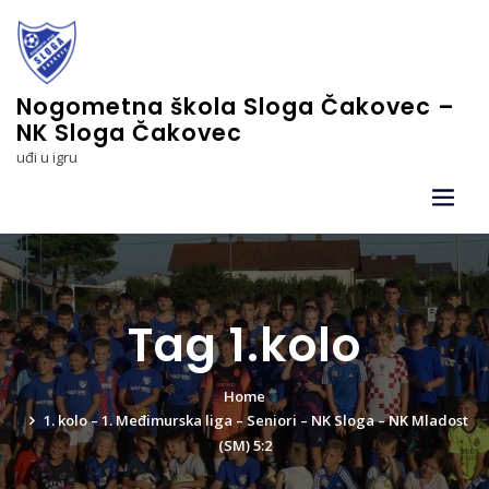
Skip
to
content
Nogometna škola Sloga Čakovec –
NK Sloga Čakovec
uđi u igru
Tag 1.kolo
Home
1. kolo – 1. Međimurska liga – Seniori – NK Sloga – NK Mladost
(SM) 5:2