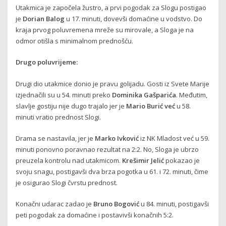
Utakmica je započela žustro, a prvi pogodak za Slogu postigao
je
Dorian Balog
u 17. minuti, dovevši domaćine u vodstvo. Do
kraja prvog poluvremena mreže su mirovale, a Sloga je na
odmor otišla s minimalnom prednošću.
Drugo poluvrijeme:
Drugi dio utakmice donio je pravu golijadu. Gosti iz Svete Marije
izjednačili su u 54. minuti preko
Dominika Gašparića
. Međutim,
slavlje gostiju nije dugo trajalo jer je
Mario Burić već
u 58.
minuti vratio prednost Slogi.
Drama se nastavila, jer je
Marko Ivković
iz NK Mladost već u 59.
minuti ponovno poravnao rezultat na 2:2. No, Sloga je ubrzo
preuzela kontrolu nad utakmicom.
Krešimir Jelić
pokazao je
svoju snagu, postigavši dva brza pogotka u 61. i 72. minuti, čime
je osigurao Slogi čvrstu prednost.
Konačni udarac zadao je
Bruno Bogović
u 84. minuti, postigavši
peti pogodak za domaćine i postavivši konačnih 5:2.