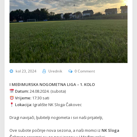
kol 23, 2024
Urednik
0 Comment
I MEĐIMURSKA NOGOMETNA LIGA – 1. KOLO
Datum:
24.08.2024. (subota)
Vrijeme:
17:30 sati
Lokacija:
Igralište NK Sloga Čakovec
Dragi navijači, ljubitelji nogometa i svi naši prijatelji,
Ove subote počinje nova sezona, a naši momci iz
NK Sloga