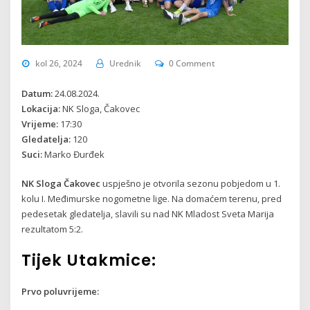
kol 26, 2024
Urednik
0 Comment
Datum:
24.08.2024.
Lokacija:
NK Sloga, Čakovec
Vrijeme:
17:30
Gledatelja:
120
Suci:
Marko Đurđek
NK Sloga Čakovec
uspješno je otvorila sezonu pobjedom u 1.
kolu I. Međimurske nogometne lige. Na domaćem terenu, pred
pedesetak gledatelja, slavili su nad NK Mladost Sveta Marija
rezultatom 5:2.
Tijek Utakmice:
Prvo poluvrijeme: