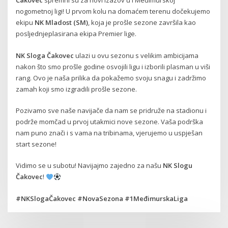
Čakovec
spremni su za novi izazov u I Međimurskoj
nogometnoj ligi! U prvom kolu na domaćem terenu dočekujemo
ekipu
NK Mladost (SM)
, koja je prošle sezone završila kao
posljednjeplasirana ekipa Premier lige.
NK Sloga Čakovec
ulazi u ovu sezonu s velikim ambicijama
nakon što smo prošle godine osvojili ligu i izborili plasman u viši
rang. Ovo je naša prilika da pokažemo svoju snagu i zadržimo
zamah koji smo izgradili prošle sezone.
Pozivamo sve naše navijače da nam se pridruže na stadionu i
podrže momčad u prvoj utakmici nove sezone. Vaša podrška
nam puno znači i s vama na tribinama, vjerujemo u uspješan
start sezone!
Vidimo se u subotu! Navijajmo zajedno za našu
NK Slogu
Čakovec
!
#NKSlogaČakovec #NovaSezona #1MeđimurskaLiga