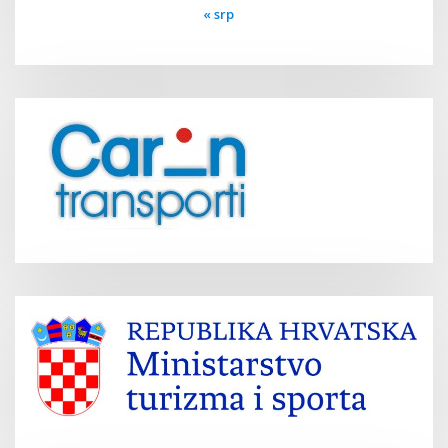
« srp