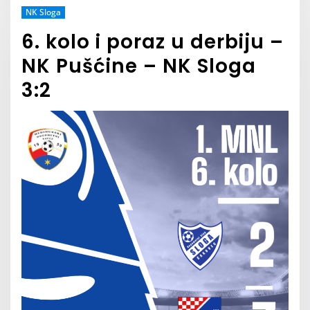
NK Sloga
6. kolo i poraz u derbiju –
NK Pušćine – NK Sloga
3:2