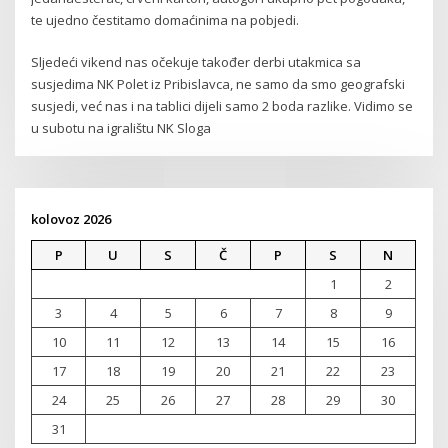
te ujedno čestitamo domaćinima na pobjedi.
Sljedeći vikend nas očekuje također derbi utakmica sa
susjedima NK Polet iz Pribislavca, ne samo da smo geografski
susjedi, već nas i na tablici dijeli samo 2 boda razlike. Vidimo se
u subotu na igralištu NK Sloga
kolovoz 2026
P
U
S
Č
P
S
N
1
2
3
4
5
6
7
8
9
10
11
12
13
14
15
16
17
18
19
20
21
22
23
24
25
26
27
28
29
30
31