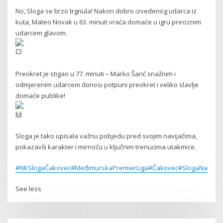
No, Sloga se brzo trgnula! Nakon dobro izvedenog udarca iz
kuta, Mateo Novak u 63. minuti vraća domaće u igru preciznim
udarcem glavom.
Preokret je stigao u 77. minuti – Marko Šarić snažnim i
odmjerenim udarcem donosi potpuni preokret i veliko slavlje
domaće publike!
Sloga je tako upisala važnu pobjedu pred svojim navijačima,
pokazavši karakter i mirnoću u ključnim trenucima utakmice.
#NKSlogaČakovec
#MeđimurskaPremierLiga
#Čakovec
#SlogaNaprije
See less