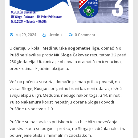
ruj 29, 2024
Urednik
0 Comment
U derbiju 6. kola
I Međimurske nogometne lige
, domaći
NK
Pušćine
slavili su protiv
NK Sloge Čakovec
rezultatom 3:2 pred
250 gledatelja. Utakmica je obilovala dramatičnim trenucima,
preokretima i ključnim akcijama.
Već na početku susreta, domaćin je imao priliku povesti, no
vratar Sloge,
Kocijan
, briljantno brani kazneni udarac, držeći
svoju ekipu u igri. Međutim, nedugo nakon toga, u 14. minuti,
Yuito Nakamura
koristi nepažnju obrane Sloge i dovodi
Pušćine u vodstvo s 1:0.
Pušćine su nastavile s pritiskom te su bile blizu povećanja
vodstva kada su pogodili prečku, no Sloga je izdržala nalet i na
poluvrijeme otišla s minimalnim zaostatkom.