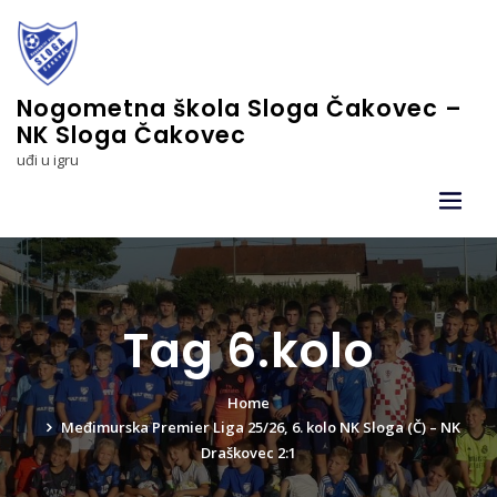
Skip
to
content
Nogometna škola Sloga Čakovec –
NK Sloga Čakovec
uđi u igru
Tag 6.kolo
Home
Međimurska Premier Liga 25/26, 6. kolo NK Sloga (Č) – NK
Draškovec 2:1