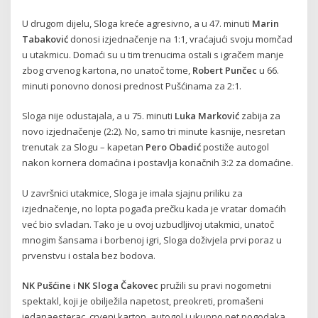
U drugom dijelu, Sloga kreće agresivno, a u 47. minuti
Marin
Tabaković
donosi izjednačenje na 1:1, vraćajući svoju momčad
u utakmicu. Domaći su u tim trenucima ostali s igračem manje
zbog crvenog kartona, no unatoč tome,
Robert Punčec
u 66.
minuti ponovno donosi prednost Pušćinama za 2:1.
Sloga nije odustajala, a u 75. minuti
Luka Marković
zabija za
novo izjednačenje (2:2). No, samo tri minute kasnije, nesretan
trenutak za Slogu – kapetan
Pero Obadić
postiže autogol
nakon kornera domaćina i postavlja konačnih 3:2 za domaćine.
U završnici utakmice, Sloga je imala sjajnu priliku za
izjednačenje, no lopta pogađa prečku kada je vratar domaćih
već bio svladan. Tako je u ovoj uzbudljivoj utakmici, unatoč
mnogim šansama i borbenoj igri, Sloga doživjela prvi poraz u
prvenstvu i ostala bez bodova.
NK Pušćine
i
NK Sloga Čakovec
pružili su pravi nogometni
spektakl, koji je obilježila napetost, preokreti, promašeni
jedanaesterac, crveni karton, autogol i ukupno pet pogodaka,