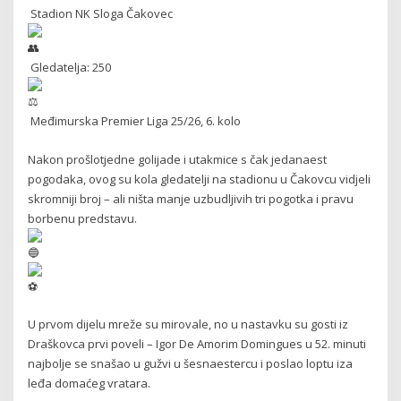
Stadion NK Sloga Čakovec
Gledatelja: 250
Međimurska Premier Liga 25/26, 6. kolo
Nakon prošlotjedne golijade i utakmice s čak jedanaest
pogodaka, ovog su kola gledatelji na stadionu u Čakovcu vidjeli
skromniji broj – ali ništa manje uzbudljivih tri pogotka i pravu
borbenu predstavu.
U prvom dijelu mreže su mirovale, no u nastavku su gosti iz
Draškovca prvi poveli – Igor De Amorim Domingues u 52. minuti
najbolje se snašao u gužvi u šesnaestercu i poslao loptu iza
leđa domaćeg vratara.