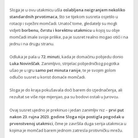
Sloga je u ovu utakmicu ušla
oslabljena neigranjem nekoliko
standardnih prvotimaca
, što se tijekom susreta osjetilo u
rotaciji i svježini momčadi. Unatoč tome, gledatelji su mogli
vidjeti
borbenu, čvrstu i korektnu utakmicu
u kojoj su obje
momčadi imale svoje prilike, pa je susret realno mogao otići i na
jednu i na drugu stranu.
Odluka je pala u
72. minuti
, kada je domaćinu pobjedu donio
Luka Novinščak
. Zanimljivo, strijelac pobjedničkog pogotka
ušao je u igru
samo pet minuta ranije
, te je svojim golom
odlučio susret u korist domaće momčadi.
Sloga je do kraja pokušavala doći barem do izjednačenja, ali
rezultat se više nije mijenjao, pa su bodovi ostali u Jurovcu.
Ovaj susret ujedno je prekinuo i jedan zanimljiv niz –
prvi put
nakon 23. rujna 2023. godine Sloga nije postigla pogodak u
prvenstvenoj utakmici
, čime je završila duga serija utakmica u
kojima je momčad barem jednom zatresla protivničku mrežu.