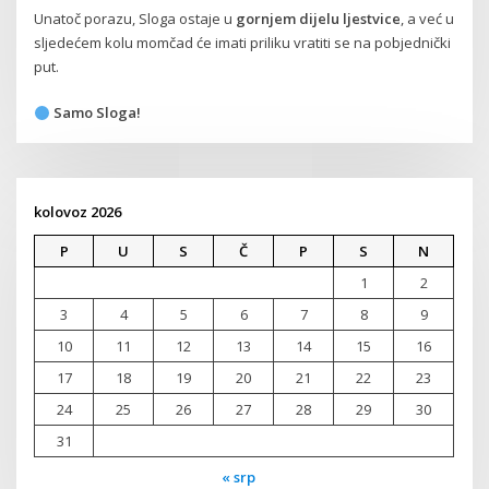
Unatoč porazu, Sloga ostaje u
gornjem dijelu ljestvice
, a već u
sljedećem kolu momčad će imati priliku vratiti se na pobjednički
put.
Samo Sloga!
kolovoz 2026
P
U
S
Č
P
S
N
1
2
3
4
5
6
7
8
9
10
11
12
13
14
15
16
17
18
19
20
21
22
23
24
25
26
27
28
29
30
31
« srp