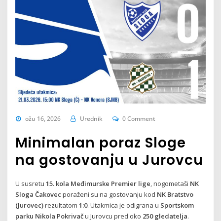
ožu 16, 2026
Urednik
0 Comment
Minimalan poraz Sloge
na gostovanju u Jurovcu
U susretu
15. kola Međimurske Premier lige
, nogometaši
NK
Sloga Čakovec
poraženi su na gostovanju kod
NK Bratstvo
(Jurovec)
rezultatom
1:0
. Utakmica je odigrana u
Sportskom
parku Nikola Pokrivač
u Jurovcu pred oko
250 gledatelja
.