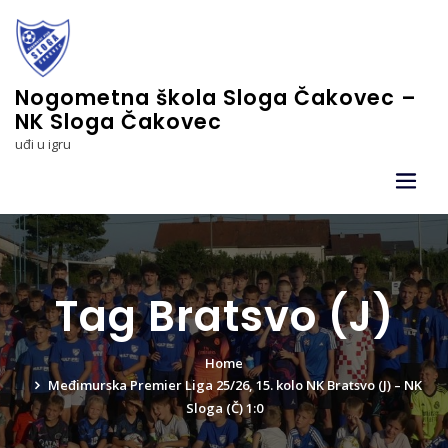
Skip
to
content
Nogometna škola Sloga Čakovec –
NK Sloga Čakovec
uđi u igru
Tag Bratsvo (J)
Home
Međimurska Premier Liga 25/26, 15. kolo NK Bratsvo (J) – NK
Sloga (Č) 1:0