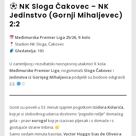
NK Sloga Čakovec – NK
Jedinstvo (Gornji Mihaljevec)
2:2
Međimurska Premier Liga 25/26, 9. kolo
Stadion NK Sloga, Čakovec
Gledatelja:
180
U zanimljivoj i rezultatski neizvjesnoj utakmici 9. kola
Međimurske Premier Lige
, nogometaši
Sloge Čakovec
i
Jedinstva iz Gornjeg Mihaljevca
podijelili su bodove odigravši
2:2.
Gosti su poveli u 53. minuti sjajnim pogotkom
Izidora Kolarića
,
koji je iz slobodnog udarca doslovno
“pogodio rašlje”
domaćeg
gola – pravi
eurogol
koji je izazvao pljesak i s domaće i s
gostujuće strane tribina.
Samo sedam minuta kasnije,
Vyctor Huggo Sias de Oliveira