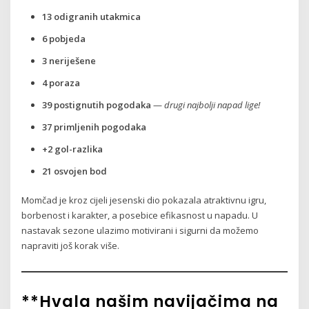
13 odigranih utakmica
6 pobjeda
3 neriješene
4 poraza
39 postignutih pogodaka
—
drugi najbolji napad lige!
37 primljenih pogodaka
+2 gol-razlika
21 osvojen bod
Momčad je kroz cijeli jesenski dio pokazala atraktivnu igru,
borbenost i karakter, a posebice efikasnost u napadu. U
nastavak sezone ulazimo motivirani i sigurni da možemo
napraviti još korak više.
**Hvala našim navijačima na