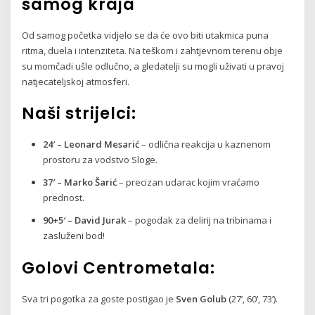
samog kraja
Od samog početka vidjelo se da će ovo biti utakmica puna
ritma, duela i intenziteta. Na teškom i zahtjevnom terenu obje
su momčadi ušle odlučno, a gledatelji su mogli uživati u pravoj
natjecateljskoj atmosferi.
Naši strijelci:
24′ – Leonard Mesarić
– odlična reakcija u kaznenom
prostoru za vodstvo Sloge.
37′ – Marko Šarić
– precizan udarac kojim vraćamo
prednost.
90+5′ – David Jurak
– pogodak za delirij na tribinama i
zasluženi bod!
Golovi Centrometala:
Sva tri pogotka za goste postigao je
Sven Golub
(27’, 60’, 73’).