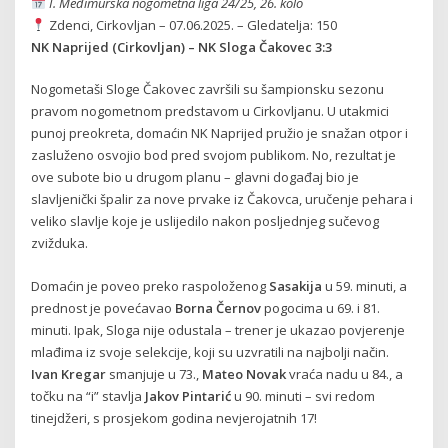
I. Međimurska nogometna liga 24/25, 26. kolo
Zdenci, Cirkovljan – 07.06.2025. – Gledatelja: 150
NK Naprijed (Cirkovljan) – NK Sloga Čakovec 3:3
Nogometaši Sloge Čakovec završili su šampionsku sezonu
pravom nogometnom predstavom u Cirkovljanu. U utakmici
punoj preokreta, domaćin NK Naprijed pružio je snažan otpor i
zasluženo osvojio bod pred svojom publikom. No, rezultat je
ove subote bio u drugom planu – glavni događaj bio je
slavljenički špalir za nove prvake iz Čakovca, uručenje pehara i
veliko slavlje koje je uslijedilo nakon posljednjeg sučevog
zvižduka.
Domaćin je poveo preko raspoloženog
Sasakija
u 59. minuti, a
prednost je povećavao
Borna Černov
pogocima u 69. i 81.
minuti. Ipak, Sloga nije odustala – trener je ukazao povjerenje
mlađima iz svoje selekcije, koji su uzvratili na najbolji način.
Ivan Kregar
smanjuje u 73.,
Mateo Novak
vraća nadu u 84., a
točku na “i” stavlja
Jakov Pintarić
u 90. minuti – svi redom
tinejdžeri, s prosjekom godina nevjerojatnih 17!