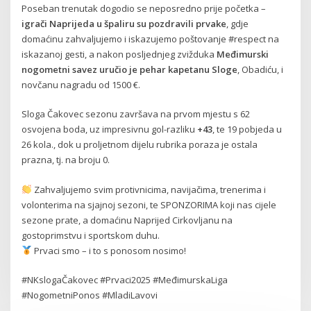
Poseban trenutak dogodio se neposredno prije početka –
igrači Naprijeda u špaliru su pozdravili prvake
, gdje
domaćinu zahvaljujemo i iskazujemo poštovanje #respect na
iskazanoj gesti, a nakon posljednjeg zvižduka
Međimurski
nogometni savez uručio je pehar kapetanu Sloge
, Obadiću, i
novčanu nagradu od 1500 €.
Sloga Čakovec sezonu završava na prvom mjestu s 62
osvojena boda, uz impresivnu gol-razliku
+43
, te 19 pobjeda u
26 kola., dok u proljetnom dijelu rubrika poraza je ostala
prazna, tj. na broju 0.
Zahvaljujemo svim protivnicima, navijačima, trenerima i
volonterima na sjajnoj sezoni, te SPONZORIMA koji nas cijele
sezone prate, a domaćinu Naprijed Cirkovljanu na
gostoprimstvu i sportskom duhu.
Prvaci smo – i to s ponosom nosimo!
#NKslogaČakovec #Prvaci2025 #MeđimurskaLiga
#NogometniPonos #MladiLavovi