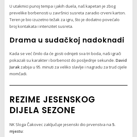
U utakmici punoj tempa i jakih duela, naš kapetan je zbog
prevelike borbenosti u završnici susreta zaradio crveni karton.
Teren je bio izuzetno težak za igru, što je dodatno povećalo
broj kontakata i intenzitet susreta.
Drama u sudačkoj nadoknadi
Kada se već činilo da će gosti odnijeti sva tri boda, naši igrači
pokazali su karakter i borbenost do posljednje sekunde.
David
Jurak
zabija u 95. minuti za veliko slavlje i nagradu za trud cijele
momčadi.
REZIME JESENSKOG
DIJELA SEZONE
NK Sloga Čakovec zaključuje jesenski dio prvenstva na
5.
mjestu
: