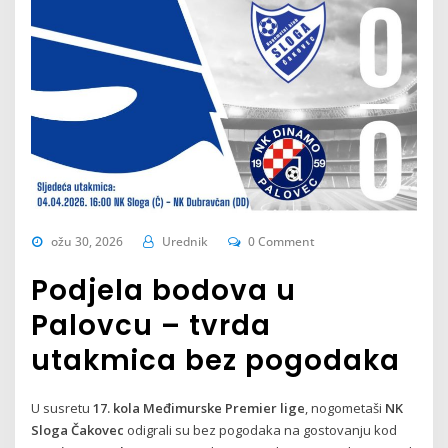
ožu 30, 2026
Urednik
0 Comment
Podjela bodova u
Palovcu – tvrda
utakmica bez pogodaka
U susretu
17. kola Međimurske Premier lige
, nogometaši
NK
Sloga Čakovec
odigrali su bez pogodaka na gostovanju kod