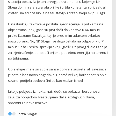
situacija postavila je ton prvog poluvremena, u kojem je NK
Sloga dominirala, stvarala prilike i vršila konstantan pritisak, ali
vratar Omladinca bio je nezaustavljiv i držao svoju ekipu u igri.
U nastavku, utakmica je postala izjednačenija, s prilikama na
obje strane. Ipak, gosti su prvi došli do vodstva u 64. minuti
preko Kazume Suzukija, koji je preciznim udarcem svladao
našu obranu. No, NK Sloga nije dugo čekala na odgovor – u 71.
minuti Saša Treska ispravlja svoju grešku iz prvog dijela i zabija
za izjednačenje, donoseći prijeko potrebnu energiju na terenu i
na tribinama.
Obje ekipe imale su svoje šanse do kraja susreta, ali završnica
je ostala bez novih pogodaka. Unatoč velikoj borbenosti s obje
strane, podjela bodova čini se kao realan ishod.
Iako je pobjeda izmakla, naši dečki su pokazali borbenost i
želju za pobjedom. Nastavljamo dalje, uzdignutih glava,
spremni za nove izazove!
Forza Sloga!