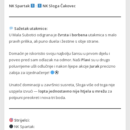
NK Spartak
:
NK Sloga Čakovec
Sažetak utakmice:
U Mala Subotici odigrana je
čvrsta i borbena
utakmica s malo
pravih prilika, ali puno duela i žestine s obje strane.
Domaćin je iskoristio svoju najbolju šansu u prvom dijelu i
poveo pred sam odlazak na odmor. Naši
Plavi
su u drugo
poluvrijeme ušli odlučnije i nakon lijepe akcije
Jurak
precizno
zabija za izjednačenje!
Unatoč dominaciji u završnici susreta, Sloga više od toga nije
uspjela izvući —
lopta jednostavno nije htjela u mrežu
za
potpuni preokret i nova tri boda.
Strijelci:
NK Spartak: