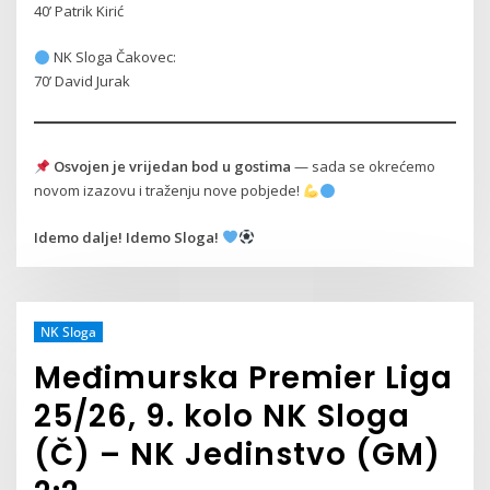
40’ Patrik Kirić
NK Sloga Čakovec:
70’ David Jurak
Osvojen je vrijedan bod u gostima
— sada se okrećemo
novom izazovu i traženju nove pobjede!
Idemo dalje! Idemo Sloga!
NK Sloga
Međimurska Premier Liga
25/26, 9. kolo NK Sloga
(Č) – NK Jedinstvo (GM)