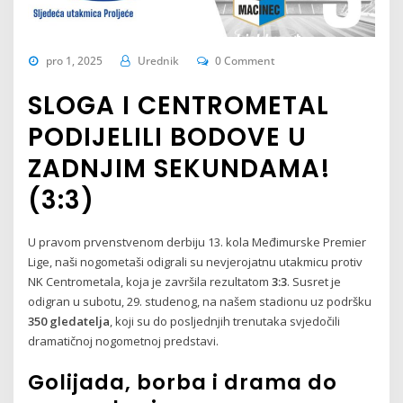
pro 1, 2025
Urednik
0 Comment
SLOGA I CENTROMETAL
PODIJELILI BODOVE U
ZADNJIM SEKUNDAMA!
(3:3)
U pravom prvenstvenom derbiju 13. kola Međimurske Premier
Lige, naši nogometaši odigrali su nevjerojatnu utakmicu protiv
NK Centrometala, koja je završila rezultatom
3:3
. Susret je
odigran u subotu, 29. studenog, na našem stadionu uz podršku
350 gledatelja
, koji su do posljednjih trenutaka svjedočili
dramatičnoj nogometnoj predstavi.
Golijada, borba i drama do