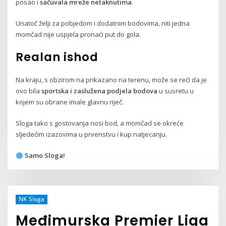
posao i
sačuvala mreže netaknutima
.
Unatoč želji za pobjedom i dodatnim bodovima, niti jedna
momčad nije uspjela pronaći put do gola.
Realan ishod
Na kraju, s obzirom na prikazano na terenu, može se reći da je
ovo bila
sportska i zaslužena podjela bodova
u susretu u
kojem su obrane imale glavnu riječ.
Sloga tako s gostovanja nosi bod, a momčad se okreće
sljedećim izazovima u prvenstvu i kup natjecanju.
Samo Sloga!
NK Sloga
Međimurska Premier Liga