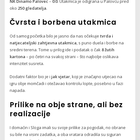
NK Dinamo Palovec
–
0:0
. Utakmica je odigrana u Palovcu pred
oko
250 gledatelja
.
Čvrsta i borbena utakmica
Od samog početka bilo je jasno da nas očekuje
tvrda i
natjecateljski zahtjevna utakmica
, s puno duela i borbe na
sredini terena. Tome u prilog ide i podatak o čak
8 žutih
kartona
– po četiri na svakoj strani – što najbolje oslikava
intenzitet susreta.
Dodatni faktor bio je i
jak vjetar
, koji je značajno utjecao na
igru obje momčadi i otežavao kontrolu lopte, posebno u fazi
napada.
Prilike na obje strane, ali bez
realizacije
I domaćin i Sloga imali su svoje prilike za pogodak, no obrane
su bile na visini zadatka, a oba vratara odradila su siguran