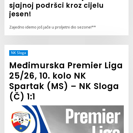
sjajnoj podršci kroz cijelu
jesen!
Zajedno idemo još jače u proljetni dio sezone!**
NK Sloga
Međimurska Premier Liga
25/26, 10. kolo NK
Spartak (MS) – NK Sloga
(Č) 1:1