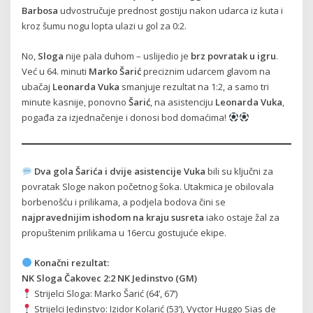
Barbosa
udvostručuje prednost gostiju nakon udarca iz kuta i
kroz šumu nogu lopta ulazi u gol za 0:2.
No,
Sloga
nije pala duhom – uslijedio je
brz povratak u igru
.
Već u 64. minuti
Marko Šarić
preciznim udarcem glavom na
ubačaj
Leonarda Vuka
smanjuje rezultat na 1:2, a samo tri
minute kasnije, ponovno
Šarić
, na asistenciju
Leonarda Vuka
,
pogađa za izjednačenje i donosi bod domaćima!
Dva gola Šarića i dvije asistencije Vuka
bili su ključni za
povratak Sloge nakon početnog šoka. Utakmica je obilovala
borbenošću i prilikama, a podjela bodova čini se
najpravednijim ishodom na kraju susreta
iako ostaje žal za
propuštenim prilikama u 16ercu gostujuće ekipe.
Konačni rezultat:
NK Sloga Čakovec 2:2 NK Jedinstvo (GM)
Strijelci Sloga: Marko Šarić (64’, 67’)
Strijelci Jedinstvo: Izidor Kolarić (53’), Vyctor Huggo Sias de