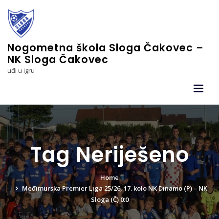
Skip
to
content
Nogometna škola Sloga Čakovec –
NK Sloga Čakovec
uđi u igru
Tag Neriješeno
Home
Međimurska Premier Liga 25/26, 17. kolo NK Dinamo (P) – NK
Sloga (Č) 0:0