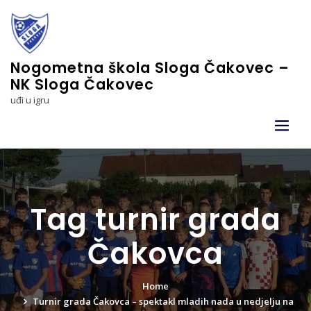
Skip
to
content
Nogometna škola Sloga Čakovec –
NK Sloga Čakovec
uđi u igru
Tag turnir grada
Čakovca
Home
Turnir grada Čakovca – spektakl mladih nada u nedjelju na