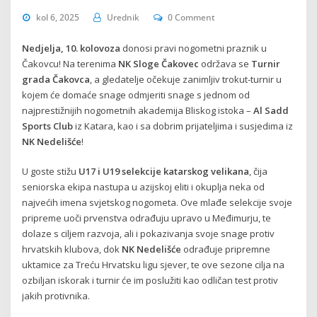
kol 6, 2025
Urednik
0 Comment
Nedjelja, 10. kolovoza
donosi pravi nogometni praznik u
Čakovcu! Na terenima
NK Sloge Čakovec
održava se
Turnir
grada Čakovca
, a gledatelje očekuje zanimljiv trokut-turnir u
kojem će domaće snage odmjeriti snage s jednom od
najprestižnijih nogometnih akademija Bliskog istoka –
Al Sadd
Sports Club
iz Katara, kao i sa dobrim prijateljima i susjedima iz
NK Nedelišće
!
U goste stižu
U17 i U19 selekcije katarskog velikana
, čija
seniorska ekipa nastupa u azijskoj eliti i okuplja neka od
najvećih imena svjetskog nogometa. Ove mlađe selekcije svoje
pripreme uoči prvenstva odrađuju upravo u Međimurju, te
dolaze s ciljem razvoja, ali i pokazivanja svoje snage protiv
hrvatskih klubova, dok
NK Nedelišće
odrađuje pripremne
uktamice za Treću Hrvatsku ligu sjever, te ove sezone cilja na
ozbiljan iskorak i turnir će im poslužiti kao odličan test protiv
jakih protivnika.