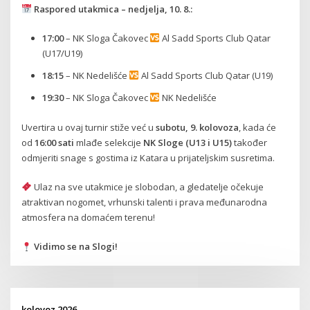
Raspored utakmica – nedjelja, 10. 8.:
17:00
– NK Sloga Čakovec
Al Sadd Sports Club Qatar
(U17/U19)
18:15
– NK Nedelišće
Al Sadd Sports Club Qatar (U19)
19:30
– NK Sloga Čakovec
NK Nedelišće
Uvertira u ovaj turnir stiže već u
subotu, 9. kolovoza
, kada će
od
16:00 sati
mlađe selekcije
NK Sloge (U13 i U15)
također
odmjeriti snage s gostima iz Katara u prijateljskim susretima.
Ulaz na sve utakmice je slobodan, a gledatelje očekuje
atraktivan nogomet, vrhunski talenti i prava međunarodna
atmosfera na domaćem terenu!
Vidimo se na Slogi!
kolovoz 2026