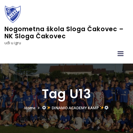
Skip
to
content
Nogometna škola Sloga Čakovec –
NK Sloga Čakovec
uđi u igru
Tag U13
Home
DINAMO ACADEMY KAMP