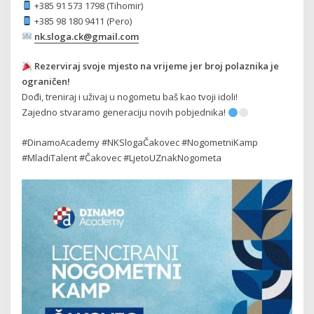
+385 91 573 1798 (Tihomir)
+385 98 180 9411 (Pero)
nk.sloga.ck@gmail.com
Rezerviraj svoje mjesto na vrijeme jer broj polaznika je
ograničen!
Dođi, treniraj i uživaj u nogometu baš kao tvoji idoli!
Zajedno stvaramo generaciju novih pobjednika!
#DinamoAcademy #NKSlogaČakovec #NogometniKamp
#MladiTalent #Čakovec #LjetoUZnakNogometa