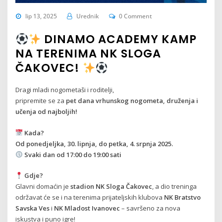
lip 13, 2025
Urednik
0 Comment
DINAMO ACADEMY KAMP
NA TERENIMA NK SLOGA
ČAKOVEC!
Dragi mladi nogometaši i roditelji,
pripremite se za
pet dana vrhunskog nogometa, druženja i
učenja od najboljih!
Kada?
Od ponedjeljka, 30. lipnja, do petka, 4. srpnja 2025.
Svaki dan od 17:00 do 19:00 sati
Gdje?
Glavni domaćin je
stadion NK Sloga Čakovec
, a dio treninga
održavat će se i na terenima prijateljskih klubova
NK Bratstvo
Savska Ves
i
NK Mladost Ivanovec
– savršeno za nova
iskustva i puno igre!