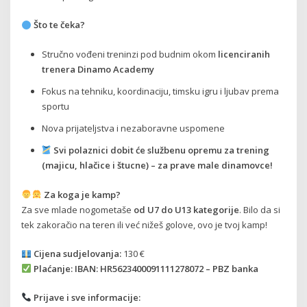
Što te čeka?
Stručno vođeni treninzi pod budnim okom
licenciranih
trenera Dinamo Academy
Fokus na tehniku, koordinaciju, timsku igru i ljubav prema
sportu
Nova prijateljstva i nezaboravne uspomene
Svi polaznici dobit će službenu opremu za trening
(majicu, hlačice i štucne) – za prave male dinamovce!
Za koga je kamp?
Za sve mlade nogometaše
od U7 do U13 kategorije
. Bilo da si
tek zakoračio na teren ili već nižeš golove, ovo je tvoj kamp!
Cijena sudjelovanja:
130 €
Plaćanje:
IBAN: HR5623400091111278072 – PBZ banka
Prijave i sve informacije: