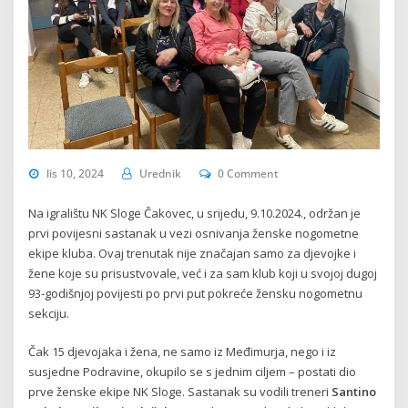
lis 10, 2024
Urednik
0 Comment
Na igralištu NK Sloge Čakovec, u srijedu, 9.10.2024., održan je
prvi povijesni sastanak u vezi osnivanja ženske nogometne
ekipe kluba. Ovaj trenutak nije značajan samo za djevojke i
žene koje su prisustvovale, već i za sam klub koji u svojoj dugoj
93-godišnjoj povijesti po prvi put pokreće žensku nogometnu
sekciju.
Čak 15 djevojaka i žena, ne samo iz Međimurja, nego i iz
susjedne Podravine, okupilo se s jednim ciljem – postati dio
prve ženske ekipe NK Sloge. Sastanak su vodili treneri
Santino