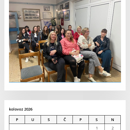
kolovoz 2026
P
U
S
Č
P
S
N
1
2