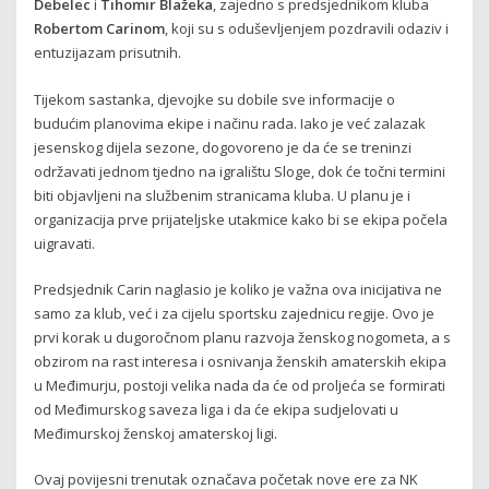
Debelec
i
Tihomir Blažeka
, zajedno s predsjednikom kluba
Robertom Carinom
, koji su s oduševljenjem pozdravili odaziv i
entuzijazam prisutnih.
Tijekom sastanka, djevojke su dobile sve informacije o
budućim planovima ekipe i načinu rada. Iako je već zalazak
jesenskog dijela sezone, dogovoreno je da će se treninzi
održavati jednom tjedno na igralištu Sloge, dok će točni termini
biti objavljeni na službenim stranicama kluba. U planu je i
organizacija prve prijateljske utakmice kako bi se ekipa počela
uigravati.
Predsjednik Carin naglasio je koliko je važna ova inicijativa ne
samo za klub, već i za cijelu sportsku zajednicu regije. Ovo je
prvi korak u dugoročnom planu razvoja ženskog nogometa, a s
obzirom na rast interesa i osnivanja ženskih amaterskih ekipa
u Međimurju, postoji velika nada da će od proljeća se formirati
od Međimurskog saveza liga i da će ekipa sudjelovati u
Međimurskoj ženskoj amaterskoj ligi.
Ovaj povijesni trenutak označava početak nove ere za NK