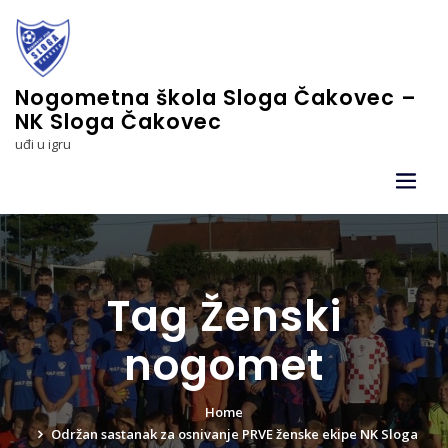
Skip
to
content
Nogometna škola Sloga Čakovec –
NK Sloga Čakovec
uđi u igru
Tag Ženski
nogomet
Home
Održan sastanak za osnivanje PRVE ženske ekipe NK Sloga