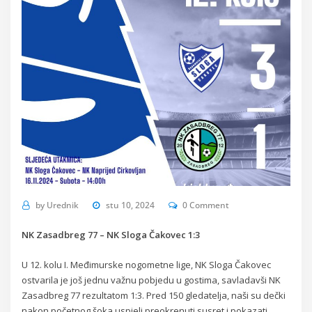
by
Urednik
stu 10, 2024
0 Comment
NK Zasadbreg 77 – NK Sloga Čakovec 1:3
U 12. kolu I. Međimurske nogometne lige, NK Sloga Čakovec
ostvarila je još jednu važnu pobjedu u gostima, savladavši NK
Zasadbreg 77 rezultatom 1:3. Pred 150 gledatelja, naši su dečki
nakon početnog šoka uspjeli preokrenuti susret i pokazati