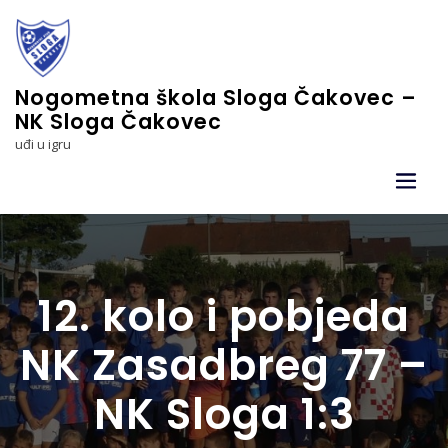
Skip
to
content
Nogometna škola Sloga Čakovec –
NK Sloga Čakovec
uđi u igru
12. kolo i pobjeda
NK Zasadbreg 77 –
NK Sloga 1:3