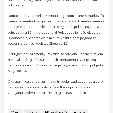
odličnu igru.
Domaći su brzo poveli u 7. minuti pogotkom Brune Šimunkovića,
čime su nametnuli tempo na početku susreta. U međuvremenu
su obje ekipe propustile nekoliko izglednih prilika, no, Sloga je
odgovorila u 36. minuti,
Leonard Vuk
doveo je našu ekipu do
izjednačenja, a samo dvije minute kasnije opet pogađa za
potpuni preokret i vodstvo Sloge od 1:2.
U drugom poluvremenu, utakmica se odvijala u nešto mirnijem
ritmu, ali naši igrači nisu dopustili iznenađenja.
Vuk
je svoj hat-
trick upotpunio u 87. minuti, čime je osigurao konačnu pobjedu
Sloge od 1:3.
Ova utakmica donosi nam nova tri boda i zadržava nas u borbi
za najviša mjesta na ljestvici. Čestitke ekipi na izvrsnom
zalaganju i zahvala navijačima koji su nas podržali!
12.kolo
nk sloga
NK Zasadbreg 77
pobjeda