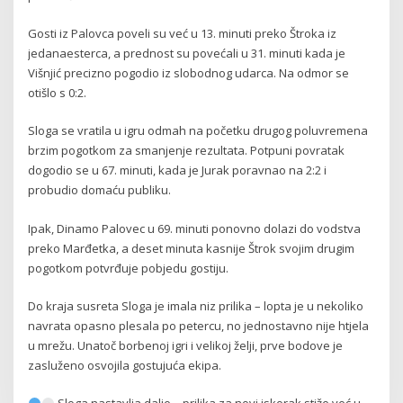
Gosti iz Palovca poveli su već u 13. minuti preko Štroka iz
jedanaesterca, a prednost su povećali u 31. minuti kada je
Višnjić precizno pogodio iz slobodnog udarca. Na odmor se
otišlo s 0:2.
Sloga se vratila u igru odmah na početku drugog poluvremena
brzim pogotkom za smanjenje rezultata. Potpuni povratak
dogodio se u 67. minuti, kada je Jurak poravnao na 2:2 i
probudio domaću publiku.
Ipak, Dinamo Palovec u 69. minuti ponovno dolazi do vodstva
preko Marđetka, a deset minuta kasnije Štrok svojim drugim
pogotkom potvrđuje pobjedu gostiju.
Do kraja susreta Sloga je imala niz prilika – lopta je u nekoliko
navrata opasno plesala po petercu, no jednostavno nije htjela
u mrežu. Unatoč borbenoj igri i velikoj želji, prve bodove je
zasluženo osvojila gostujuća ekipa.