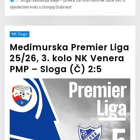
Sloga nastavlja dalje – prilika za novi iskorak stiže već u
sljedećem kolu u Donjoj Dubravi!
NK Sloga
Međimurska Premier Liga
25/26, 3. kolo NK Venera
PMP – Sloga (Č) 2:5