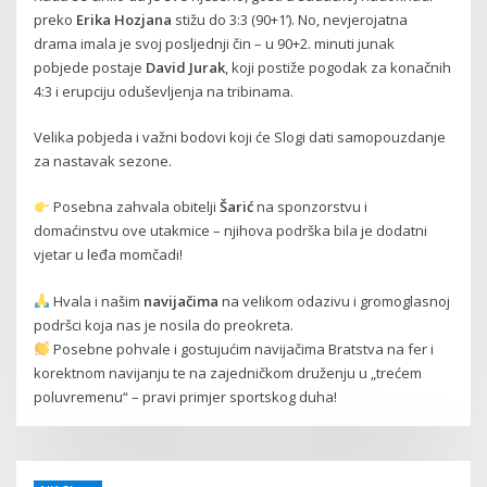
preko
Erika Hozjana
stižu do 3:3 (90+1’). No, nevjerojatna
drama imala je svoj posljednji čin – u 90+2. minuti junak
pobjede postaje
David Jurak
, koji postiže pogodak za konačnih
4:3 i erupciju oduševljenja na tribinama.
Velika pobjeda i važni bodovi koji će Slogi dati samopouzdanje
za nastavak sezone.
Posebna zahvala obitelji
Šarić
na sponzorstvu i
domaćinstvu ove utakmice – njihova podrška bila je dodatni
vjetar u leđa momčadi!
Hvala i našim
navijačima
na velikom odazivu i gromoglasnoj
podršci koja nas je nosila do preokreta.
Posebne pohvale i gostujućim navijačima Bratstva na fer i
korektnom navijanju te na zajedničkom druženju u „trećem
poluvremenu“ – pravi primjer sportskog duha!