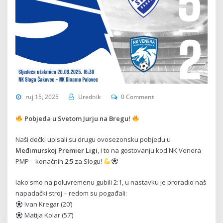
ruj 15, 2025
Urednik
0 Comment
Pobjeda u Svetom Jurju na Bregu!
Naši dečki upisali su drugu ovosezonsku pobjedu u
Međimurskoj Premier Ligi
, i to na gostovanju kod NK Venera
PMP – konačnih
2:5
za Slogu!
Iako smo na poluvremenu gubili 2:1, u nastavku je proradio naš
napadački stroj – redom su pogađali:
Ivan Kregar (20’)
Matija Kolar (57’)