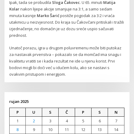
Ipak, tada se probudila
Sloga Čakovec
. U 65. minuti
Matija
Kolar
nakon lijepe akcije smanjuje na 3:1, a samo sedam
minuta kasnije
Marko Šarić
postiže pogodak za 3:2 i vraća
utakmicu u neizvjesnost. Do kraja su Čakovčani pritiskali i tražili
izjednačenje, no domaćin je uz dozu sreće uspio sačuvati
prednost.
Unatoč porazu, igra u drugom poluvremenu može biti putokaz
za nastavak prvenstva – pokazalo se da momčad ima snagu i
kvalitetu vratiti se i kada rezultat ne ide u njenu korist. Prvi
bodovi mogli bi doći već u idućem kolu, ako se nastavi s
ovakvim pristupom i energijom.
rujan 2025
P
U
S
Č
P
S
N
1
2
3
4
5
6
7
8
9
10
11
12
13
14