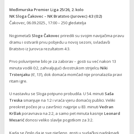
Međimurska Premier Liga 25/26, 2. kolo
NK Sloga Čakovec – NK Bratstvo (Jurovec) 4:3 (0:2)
Čakovec, 06.09.2025., 17:00 – 250 gledatelja
Nogometaši
Sloge Čakovec
priredili su svojim navijačima pravu
dramu i ostvarili prvu pobjedu u novoj sezoni, svladavši
Bratstvo iz Jurovca rezultatom 4:3.
Prvo poluvrijeme bilo je za zaborav – gosti su već nakon 13
minuta vodili 0:2, zahvaljujući dvostrukom strijelcu
Niki
Trstenjaku
(6’, 13’), dok domaća momčad nije pronalazila pravi
ritam igre.
U nastavku se Sloga potpuno probudila. U 54. minuti
Saša
Treska
smanjuje na 1:2 i vraća vjeru domaćoj publici. Veliki
preokret počeo je u završnici: najprije u 83. minuti
Vedran
Kršlak
poravnava na 2:2, a samo pet minuta kasnije
Leonard
Mesarić
donosi veliko slavlje pogotkom za 3:2.
Kada se činilo da je sve riješeno, gosti u sudačkoj nadoknadi