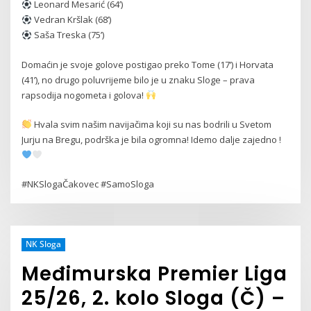
Leonard Mesarić (64’)
Vedran Kršlak (68’)
Saša Treska (75’)
Domaćin je svoje golove postigao preko Tome (17’) i Horvata
(41’), no drugo poluvrijeme bilo je u znaku Sloge – prava
rapsodija nogometa i golova!
Hvala svim našim navijačima koji su nas bodrili u Svetom
Jurju na Bregu, podrška je bila ogromna! Idemo dalje zajedno !
#NKSlogaČakovec #SamoSloga
NK Sloga
Međimurska Premier Liga
25/26, 2. kolo Sloga (Č) –