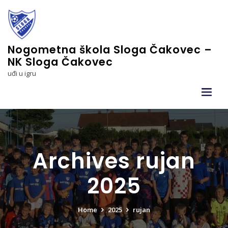
Skip
to
content
Nogometna škola Sloga Čakovec –
NK Sloga Čakovec
uđi u igru
Archives rujan
2025
Home
2025
rujan