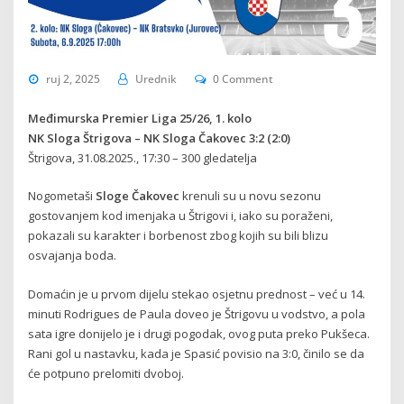
ruj 2, 2025
Urednik
0 Comment
Međimurska Premier Liga 25/26, 1. kolo
NK Sloga Štrigova – NK Sloga Čakovec 3:2 (2:0)
Štrigova, 31.08.2025., 17:30 – 300 gledatelja
Nogometaši
Sloge Čakovec
krenuli su u novu sezonu
gostovanjem kod imenjaka u Štrigovi i, iako su poraženi,
pokazali su karakter i borbenost zbog kojih su bili blizu
osvajanja boda.
Domaćin je u prvom dijelu stekao osjetnu prednost – već u 14.
minuti Rodrigues de Paula doveo je Štrigovu u vodstvo, a pola
sata igre donijelo je i drugi pogodak, ovog puta preko Pukšeca.
Rani gol u nastavku, kada je Spasić povisio na 3:0, činilo se da
će potpuno prelomiti dvoboj.