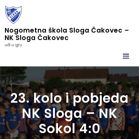
Skip
to
content
Nogometna škola Sloga Čakovec –
NK Sloga Čakovec
uđi u igru
23. kolo i pobjeda
NK Sloga – NK
Sokol 4:0