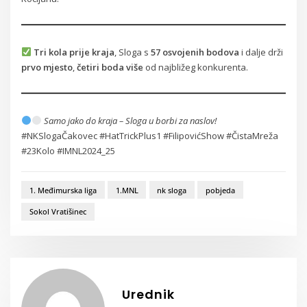
Tri kola prije kraja
, Sloga s
57 osvojenih bodova
i dalje drži
prvo mjesto
,
četiri boda više
od najbližeg konkurenta.
Samo jako do kraja – Sloga u borbi za naslov!
#NKSlogaČakovec #HatTrickPlus1 #FilipovićShow #ČistaMreža
#23Kolo #IMNL2024_25
1. Međimurska liga
1.MNL
nk sloga
pobjeda
Sokol Vratišinec
Urednik