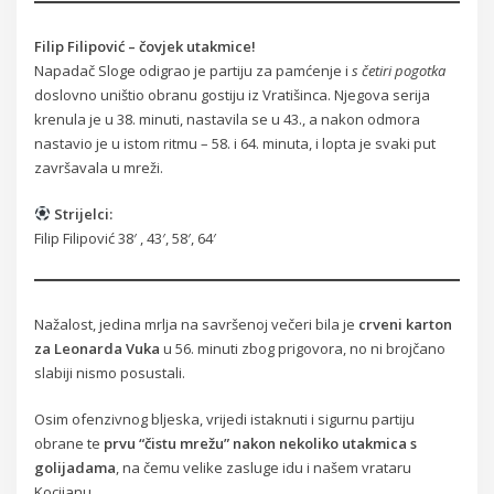
Filip Filipović – čovjek utakmice!
Napadač Sloge odigrao je partiju za pamćenje i
s četiri pogotka
doslovno uništio obranu gostiju iz Vratišinca. Njegova serija
krenula je u 38. minuti, nastavila se u 43., a nakon odmora
nastavio je u istom ritmu – 58. i 64. minuta, i lopta je svaki put
završavala u mreži.
Strijelci:
Filip Filipović 38′ , 43′, 58′, 64′
Nažalost, jedina mrlja na savršenoj večeri bila je
crveni karton
za Leonarda Vuka
u 56. minuti zbog prigovora, no ni brojčano
slabiji nismo posustali.
Osim ofenzivnog bljeska, vrijedi istaknuti i sigurnu partiju
obrane te
prvu “čistu mrežu” nakon nekoliko utakmica s
golijadama
, na čemu velike zasluge idu i našem vrataru
Kocijanu.