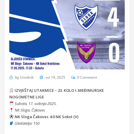
by
Urednik
svi 19, 2025
0 Comment
IZVJEŠTAJ UTAKMICE – 23. KOLO I. MEĐIMURSKE
NOGOMETNE LIGE
Subota, 17. svibnja 2025.
NK Sloga, Čakovec
NK Sloga Čakovec 4:0 NK Sokol (V)
Gledatelja: 150