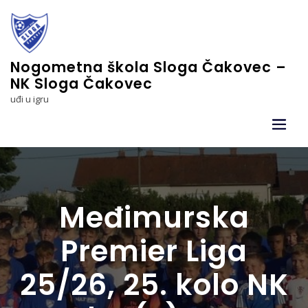
Skip
to
content
Nogometna škola Sloga Čakovec –
NK Sloga Čakovec
uđi u igru
Međimurska
Premier Liga
25/26, 25. kolo NK