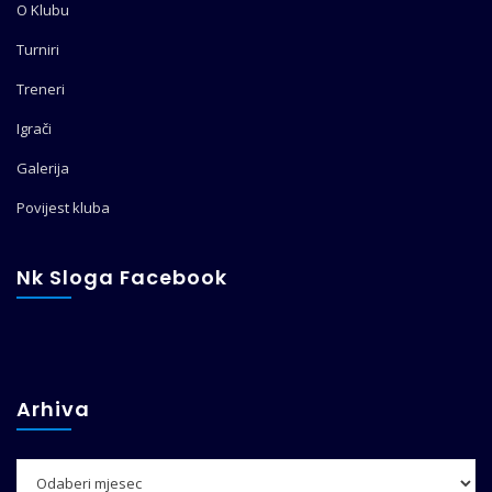
O Klubu
Turniri
Treneri
Igrači
Galerija
Povijest kluba
Nk Sloga Facebook
Arhiva
Arhiva