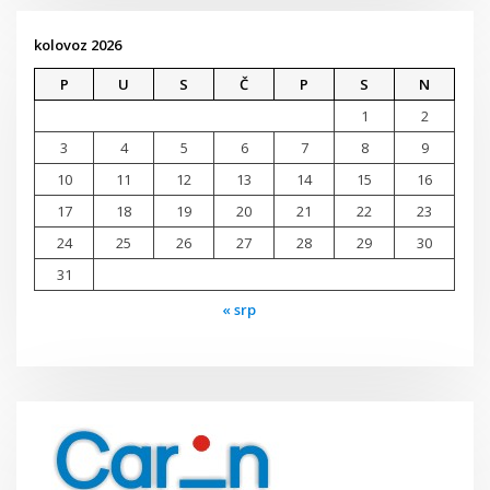
kolovoz 2026
P
U
S
Č
P
S
N
1
2
3
4
5
6
7
8
9
10
11
12
13
14
15
16
17
18
19
20
21
22
23
24
25
26
27
28
29
30
31
« srp