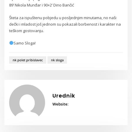
89’ Nikola Munđar i 90+2’ Dino Bančić
Šteta za ispuštenu pobjedu u posljednjim minutama, no naši
dečki i mladost još jednom su pokazali borbenost i karakter na
teškom gostovanju.
Samo Sloga!
nk polet pribislavec
nk sloga
Urednik
Website: