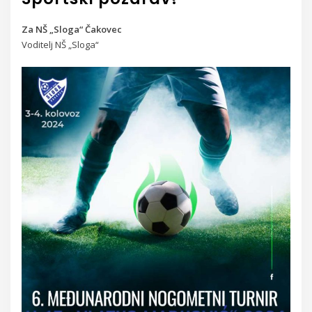
Za NŠ „Sloga“ Čakovec
Voditelj NŠ „Sloga“