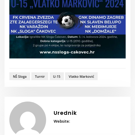
NŠ Sloga
Turnir
U-15
Vlatko Marković
Urednik
Website: