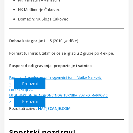
NK Međimurje Čakovec
Domaćin: NK Sloga Čakovec
Dobna kategorija:
U-15 (2010. godište)
Format turnira:
Utakmice će se igrati u 2 grupe po 4 ekipe.
Raspored odigravanja, propozicije i satnica
:
Raspored-6.-medunarodni-nogometni-turnir-Vlatko-Markovic-
Preuzmi
1
PROPOZICIJE-6.-
MEDUNARODNOG_NOGOMETNOG_TURNIRA_VLATKO_MARKOVIC-
Preuzmi
2
Rezultati uživo :
NATJECANJE.COM
Sportski pozdrav!