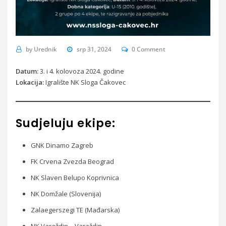
by
Urednik
srp 31, 2024
0 Comment
Datum:
3. i 4. kolovoza 2024. godine
Lokacija:
Igralište NK Sloga Čakovec
Sudjeluju ekipe:
GNK Dinamo Zagreb
FK Crvena Zvezda Beograd
NK Slaven Belupo Koprivnica
NK Domžale (Slovenija)
Zalaegerszegi TE (Mađarska)
NK Varaždin – Varaždin