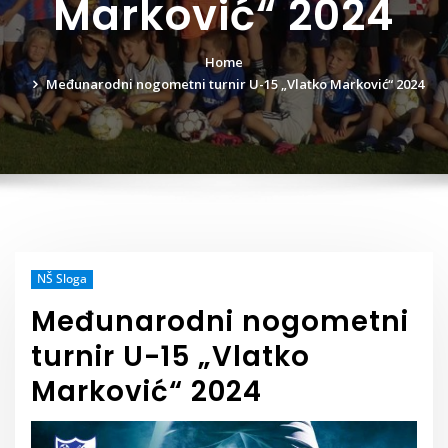
Marković“ 2024
Home
Međunarodni nogometni turnir U-15 „Vlatko Marković“ 2024
NŠ Sloga
Međunarodni nogometni
turnir U-15 „Vlatko
Marković“ 2024