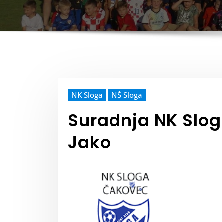
NK Sloga
NŠ Sloga
Suradnja NK Slog
Jako