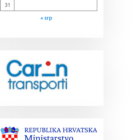
31
« srp