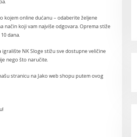
pa.
ilo kojem online dućanu – odaberite željene
 na način koji vam najviše odgovara. Oprema stiže
 10 dana.
 igralište NK Sloge stižu sve dostupne veličine
ije nego što naručite.
 našu stranicu na Jako web shopu putem ovog
u!