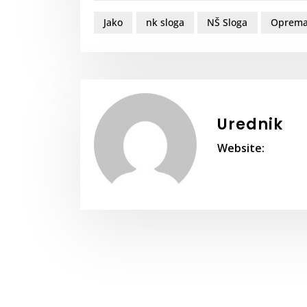
Jako
nk sloga
NŠ Sloga
Oprem
Urednik
Website: