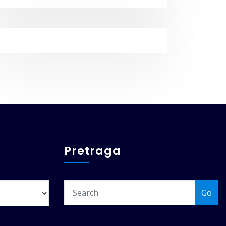
Pretraga
Go