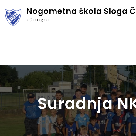
Skip
Nogometna škola Sloga Č
to
uđi u igru
content
Suradnja NK