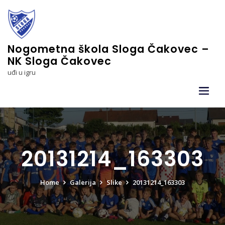
Skip
to
content
Nogometna škola Sloga Čakovec –
NK Sloga Čakovec
uđi u igru
20131214_163303
Home
Galerija
Slike
20131214_163303