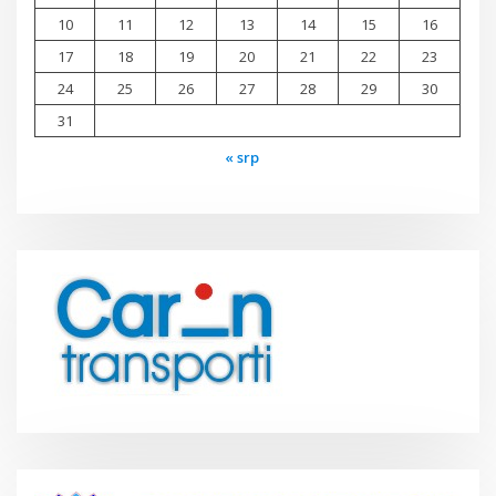
10
11
12
13
14
15
16
17
18
19
20
21
22
23
24
25
26
27
28
29
30
31
« srp