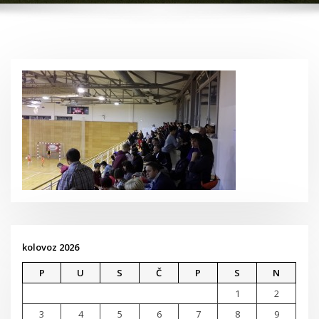
kolovoz 2026
P
U
S
Č
P
S
N
1
2
3
4
5
6
7
8
9