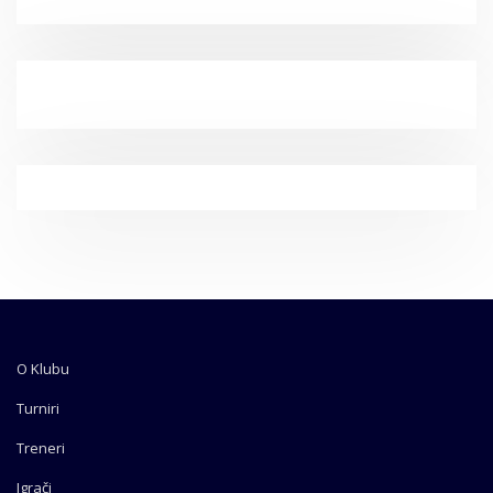
O Klubu
Turniri
Treneri
Igrači