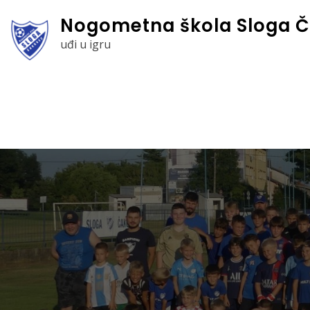
Skip
Nogometna škola Sloga Č
to
uđi u igru
content