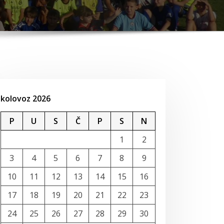
kolovoz 2026
P
U
S
Č
P
S
N
1
2
3
4
5
6
7
8
9
10
11
12
13
14
15
16
17
18
19
20
21
22
23
24
25
26
27
28
29
30