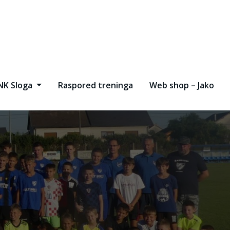
NK Sloga
Raspored treninga
Web shop – Jako