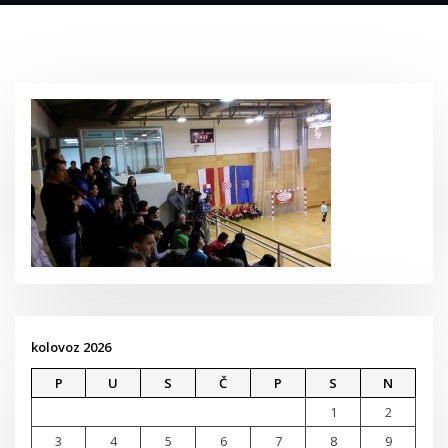
kolovoz 2026
P
U
S
Č
P
S
N
1
2
3
4
5
6
7
8
9