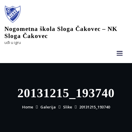
Skip
to
content
Nogometna škola Sloga Čakovec – NK
Sloga Čakovec
uđi u igru
20131215_193740
Home
Galerija
Slike
20131215_193740