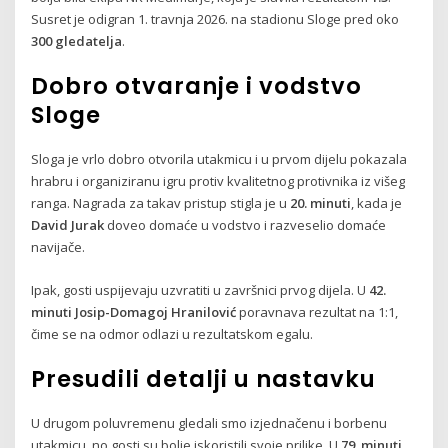
Susret je odigran 1. travnja 2026. na stadionu Sloge pred oko
300 gledatelja
.
Dobro otvaranje i vodstvo
Sloge
Sloga je vrlo dobro otvorila utakmicu i u prvom dijelu pokazala
hrabru i organiziranu igru protiv kvalitetnog protivnika iz višeg
ranga. Nagrada za takav pristup stigla je u
20. minuti
, kada je
David Jurak
doveo domaće u vodstvo i razveselio domaće
navijače.
Ipak, gosti uspijevaju uzvratiti u završnici prvog dijela. U
42.
minuti
Josip-Domagoj Hranilović
poravnava rezultat na 1:1,
čime se na odmor odlazi u rezultatskom egalu.
Presudili detalji u nastavku
U drugom poluvremenu gledali smo izjednačenu i borbenu
utakmicu, no gosti su bolje iskoristili svoje prilike. U
79. minuti