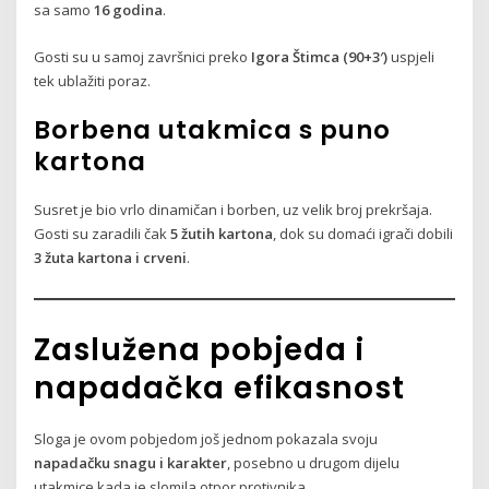
sa samo
16 godina
.
Gosti su u samoj završnici preko
Igora Štimca (90+3′)
uspjeli
tek ublažiti poraz.
Borbena utakmica s puno
kartona
Susret je bio vrlo dinamičan i borben, uz velik broj prekršaja.
Gosti su zaradili čak
5 žutih kartona
, dok su domaći igrači dobili
3 žuta kartona i crveni
.
Zaslužena pobjeda i
napadačka efikasnost
Sloga je ovom pobjedom još jednom pokazala svoju
napadačku snagu i karakter
, posebno u drugom dijelu
utakmice kada je slomila otpor protivnika.