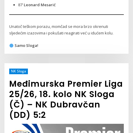
87’
Leonard Mesarić
Unatoč teškom porazu, momčad se mora brzo okrenuti
sljedećim izazovima i pokušati reagirati već u idućem kolu.
Samo Sloga!
NK Sloga
Međimurska Premier Liga
25/26, 18. kolo NK Sloga
(Č) – NK Dubravčan
(DD) 5:2