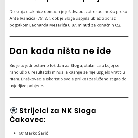
Do kraja utakmice domaćin je još dvaput zatresao mrežu preko
Ante Ivančića
(76’, 85’), dok je Sloga uspjela ublažiti poraz
pogotkom
Leonarda Mesarića
u
87. minuti
za konačnih
6:2
.
Dan kada ništa ne ide
Bio je to jednostavno
loš dan za Slogu
, utakmica u kojoj se
rano ušlo u rezultatski minus, a kasnije se nije uspjelo vratiti u
ritam. Draškovec je iskoristio svoje prilike i zasluženo stigao do
uvjerljive pobjede.
Strijelci za NK Sloga
Čakovec:
60’
Marko Šarić