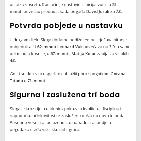
ostatka susreta. Domaćin je nastavio s inicijativom i u
25.
minuti
povećao prednost kada pogađa
David Jurak
za 2:0.
Potvrda pobjede u nastavku
U drugom dijelu Sloga dodatno podiže tempo i rješava pitanje
pobjednika. U
62. minuti
Leonard Vuk
povećava na 3:0, a samo
pet minuta kasnije, u
67. minuti
,
Matija Kolar
zabija za visokih
4:0.
Gosti su do kraja uspjeli tek ublažiti poraz pogotkom
Gorana
Titana
u
71. minuti
.
Sigurna i zaslužena tri boda
Sloga je kroz cijelu utakmicu pokazala kvalitetu, disciplinu i
napadačku učinkovitost te zasluženo došla do nova tri boda.
Posebno veseli raspoloženost u napadu i raspodjela
pogodaka među više iskusnih igrača.