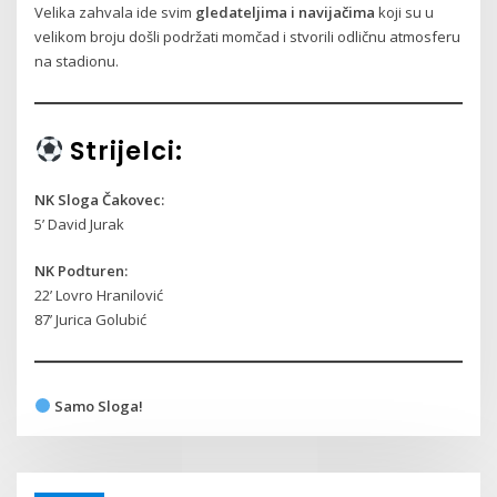
Velika zahvala ide svim
gledateljima i navijačima
koji su u
velikom broju došli podržati momčad i stvorili odličnu atmosferu
na stadionu.
Strijelci:
NK Sloga Čakovec:
5’ David Jurak
NK Podturen:
22’ Lovro Hranilović
87’ Jurica Golubić
Samo Sloga!