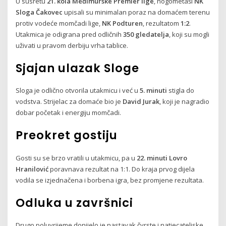
U susretu
21. kola Međimurske Premier lige
, nogometaši
NK
Sloga Čakovec
upisali su minimalan poraz na domaćem terenu
protiv vodeće momčadi lige,
NK Podturen
, rezultatom
1:2
.
Utakmica je odigrana pred odličnih
350 gledatelja
, koji su mogli
uživati u pravom derbiju vrha tablice.
Sjajan ulazak Sloge
Sloga je odlično otvorila utakmicu i već u
5. minuti
stigla do
vodstva. Strijelac za domaće bio je
David Jurak
, koji je nagradio
dobar početak i energiju momčadi.
Preokret gostiju
Gosti su se brzo vratili u utakmicu, pa u
22. minuti
Lovro
Hranilović
poravnava rezultat na 1:1. Do kraja prvog dijela
vodila se izjednačena i borbena igra, bez promjene rezultata.
Odluka u završnici
Drugo poluvrijeme donijelo je nastavak čvrste i natjecateljske