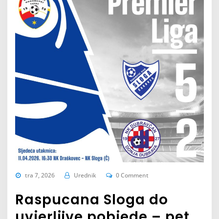
tra 7, 2026
Urednik
0 Comment
Raspucana Sloga do
uvjerljive pobjede – pet