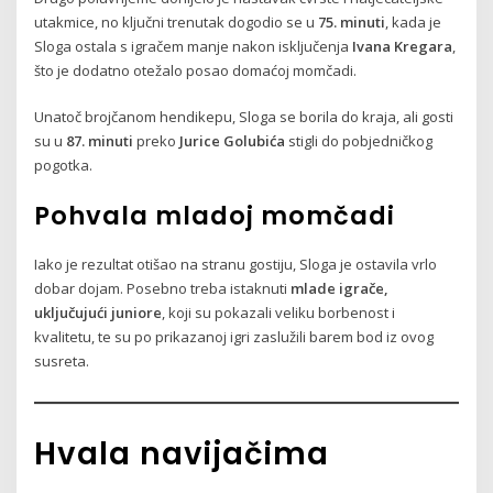
utakmice, no ključni trenutak dogodio se u
75. minuti
, kada je
Sloga ostala s igračem manje nakon isključenja
Ivana Kregara
,
što je dodatno otežalo posao domaćoj momčadi.
Unatoč brojčanom hendikepu, Sloga se borila do kraja, ali gosti
su u
87. minuti
preko
Jurice Golubića
stigli do pobjedničkog
pogotka.
Pohvala mladoj momčadi
Iako je rezultat otišao na stranu gostiju, Sloga je ostavila vrlo
dobar dojam. Posebno treba istaknuti
mlade igrače,
uključujući juniore
, koji su pokazali veliku borbenost i
kvalitetu, te su po prikazanoj igri zaslužili barem bod iz ovog
susreta.
Hvala navijačima