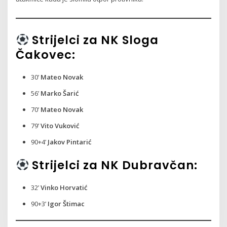
Strijelci za NK Sloga
Čakovec:
30’
Mateo Novak
56’
Marko Šarić
70’
Mateo Novak
79’
Vito Vuković
90+4’
Jakov Pintarić
Strijelci za NK Dubravčan:
32’
Vinko Horvatić
90+3’
Igor Štimac