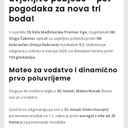
pogodaka za nova tri
boda!
U susretu
18. kola Međimurske Premier lige
, nogometaši
NK
Sloga Čakovec
upisali su uvjerljivu pobjedu protiv
NK
Dubravčan (Donja Dubrava)
rezultatom
5:2
. Utakmica je
odigrana u subotu 4. travnja 2026. na domaćem terenu pred
150 gledatelja
.
Mateo za vodstvo i dinamično
prvo poluvrijeme
Sloga je do vodstva stigla u
30. minuti
,
Mateo Novak
doveo
nas je u vodstvo.
Gosti brzo odgovaraju pa već u
32. minuti
Vinko Horvatić
poravnava rezultat na 1:1, zabio je pravi
eurogol s više od 25
metara
za poravnanje rezultata.