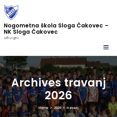
Skip
to
content
Nogometna škola Sloga Čakovec –
NK Sloga Čakovec
uđi u igru
Archives travanj
2026
Home
2026
travanj