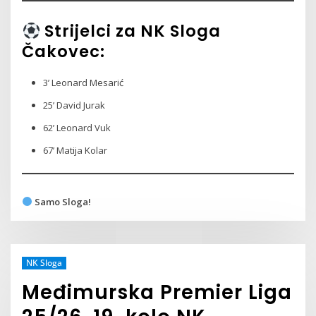
Strijelci za NK Sloga
Čakovec:
3’ Leonard Mesarić
25’ David Jurak
62’ Leonard Vuk
67’ Matija Kolar
Samo Sloga!
NK Sloga
Međimurska Premier Liga