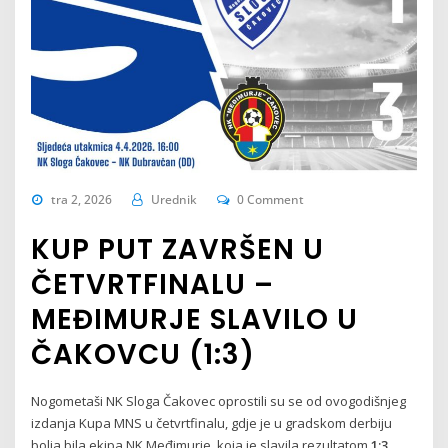
tra 2, 2026
Urednik
0 Comment
KUP PUT ZAVRŠEN U
ČETVRTFINALU –
MEĐIMURJE SLAVILO U
ČAKOVCU (1:3)
Nogometaši NK Sloga Čakovec oprostili su se od ovogodišnjeg
izdanja Kupa MNS u četvrtfinalu, gdje je u gradskom derbiju
bolja bila ekipa NK Međimurje, koja je slavila rezultatom
1:3
.