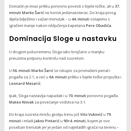
Domaćin je imao priliku ponovno povesti s bijele točke, ali u
37.
minuti
Marko Šarić
ne koristi jedanaesterac. Do kraja prvog
dijela bilježimo i važan trenutak – u
44. minuti
ostajemo s
igračem manje nakon isključenja kapetana
Pere Obadića
.
Dominacija Sloge u nastavku
U drugom poluvremenu Sloga iako brojčano u manjku
preuzima potpunu kontrolu nad susretom.
U
56. minuti
Marko Šarić
se iskupio za promašeni penal i
pogađa za 2:1, a već u
64. minuti
priliku s bijele točke propušta i
Leonard Mesarić
.
Ipak, Sloga nastavlja napadati i u
70. minuti
ponovno pogađa
Mateo Novak
za povećanje vodstva na 3:1.
Do kraja susreta mrežu gostiju tresu još
Vito Vuković
u
79.
minuti
i mladi
Jakov Pintarić
u
90+4. minuti
, kojem je ovo
poseban trenutak jer je jedan od najmlađih igrača na terenu –