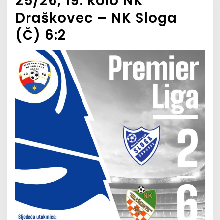
25/26, 19. kolo NK
Draškovec – NK Sloga
(Č) 6:2