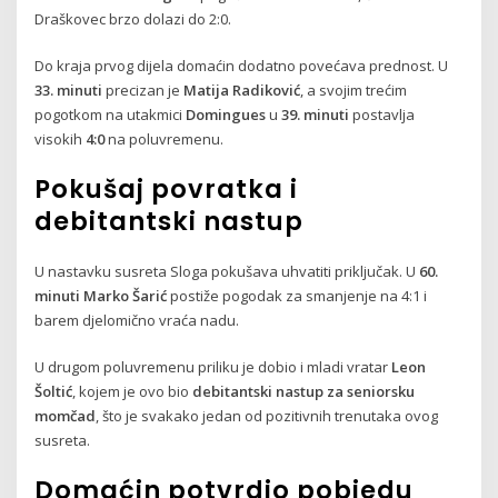
Draškovec brzo dolazi do 2:0.
Do kraja prvog dijela domaćin dodatno povećava prednost. U
33. minuti
precizan je
Matija Radiković
, a svojim trećim
pogotkom na utakmici
Domingues
u
39. minuti
postavlja
visokih
4:0
na poluvremenu.
Pokušaj povratka i
debitantski nastup
U nastavku susreta Sloga pokušava uhvatiti priključak. U
60.
minuti
Marko Šarić
postiže pogodak za smanjenje na 4:1 i
barem djelomično vraća nadu.
U drugom poluvremenu priliku je dobio i mladi vratar
Leon
Šoltić
, kojem je ovo bio
debitantski nastup za seniorsku
momčad
, što je svakako jedan od pozitivnih trenutaka ovog
susreta.
Domaćin potvrdio pobjedu