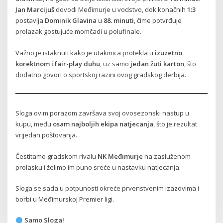
Jan Marcijuš
dovodi Međimurje u vodstvo, dok konačnih
1:3
postavlja
Dominik Glavina
u
88. minuti
, čime potvrđuje
prolazak gostujuće momčadi u polufinale.
Važno je istaknuti kako je utakmica protekla u
izuzetno
korektnom i fair-play duhu
, uz samo
jedan žuti karton
, što
dodatno govori o sportskoj razini ovog gradskog derbija.
Sloga ovim porazom završava svoj ovosezonski nastup u
kupu, među
osam najboljih ekipa natjecanja
, što je rezultat
vrijedan poštovanja.
Čestitamo gradskom rivalu
NK Međimurje
na zasluženom
prolasku i želimo im puno sreće u nastavku natjecanja.
Sloga se sada u potpunosti okreće prvenstvenim izazovima i
borbi u Međimurskoj Premier ligi.
Samo Sloga!