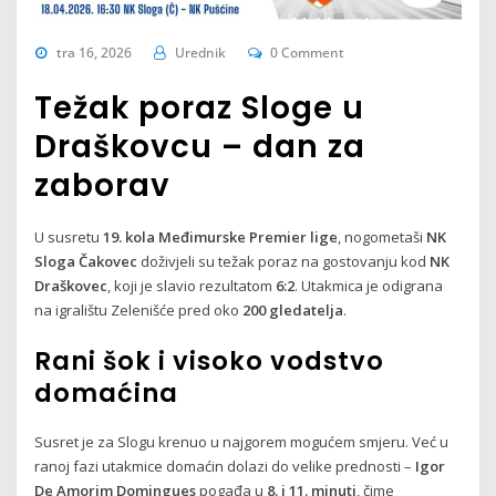
tra 16, 2026
Urednik
0 Comment
Težak poraz Sloge u
Draškovcu – dan za
zaborav
U susretu
19. kola Međimurske Premier lige
, nogometaši
NK
Sloga Čakovec
doživjeli su težak poraz na gostovanju kod
NK
Draškovec
, koji je slavio rezultatom
6:2
. Utakmica je odigrana
na igralištu Zelenišće pred oko
200 gledatelja
.
Rani šok i visoko vodstvo
domaćina
Susret je za Slogu krenuo u najgorem mogućem smjeru. Već u
ranoj fazi utakmice domaćin dolazi do velike prednosti –
Igor
De Amorim Domingues
pogađa u
8. i 11. minuti
, čime