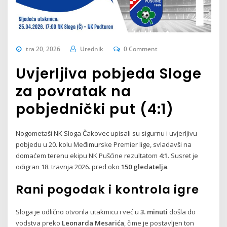
tra 20, 2026
Urednik
0 Comment
Uvjerljiva pobjeda Sloge
za povratak na
pobjednički put (4:1)
Nogometaši NK Sloga Čakovec upisali su sigurnu i uvjerljivu
pobjedu u 20. kolu Međimurske Premier lige, svladavši na
domaćem terenu ekipu NK Pušćine rezultatom
4:1
. Susret je
odigran 18. travnja 2026. pred oko
150 gledatelja
.
Rani pogodak i kontrola igre
Sloga je odlično otvorila utakmicu i već u
3. minuti
došla do
vodstva preko
Leonarda Mesarića
, čime je postavljen ton