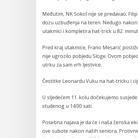
Međutim, NK Sokol nije se predavao. Filip
dozu uzbuđenja na teren. Nedugo nakon t
utakmici i kompletira hat-trick u 82. minut
Pred kraj utakmice, Frano Mesarić postiže
nije ugrozilo pobjedu Sloge. Ovom pobje
utrku za sam vrh ljestvice.
Čestitke Leonardu Vuku na hat-tricku i cijel
U sljedećem 11. kolu dočekujemo susjede i
studenog u 14:00 sati.
Posebna najava je da će i naša ženska eki
ove subote nakon naših seniora. Protivnic