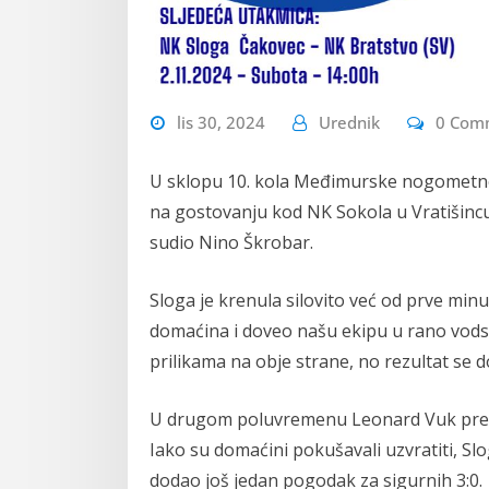
lis 30, 2024
Urednik
0 Com
U sklopu 10. kola Međimurske nogometne 
na gostovanju kod NK Sokola u Vratišincu
sudio Nino Škrobar.
Sloga je krenula silovito već od prve min
domaćina i doveo našu ekipu u rano vodst
prilikama na obje strane, no rezultat se 
U drugom poluvremenu Leonard Vuk preuze
Iako su domaćini pokušavali uzvratiti, Slo
dodao još jedan pogodak za sigurnih 3:0.