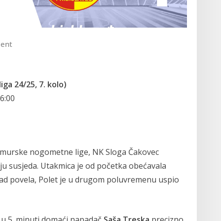
ent
ga 24/25, 7. kolo)
6:00
eđimurske nogometne lige, NK Sloga Čakovec
biju susjeda. Utakmica je od početka obećavala
ad povela, Polet je u drugom poluvremenu uspio
ć u 5. minuti domaći napadač
Saša Treska
precizno