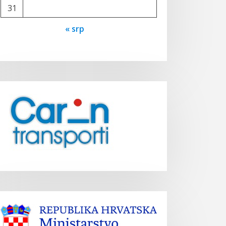
31
« srp