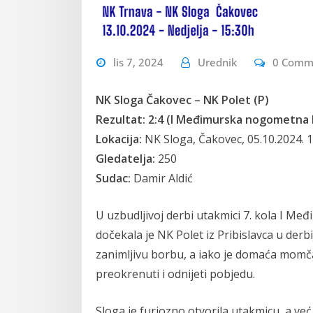
lis 7, 2024
Urednik
0 Comm
NK Sloga Čakovec – NK Polet (P)
Rezultat: 2:4 (I Međimurska nogometna li
Lokacija:
NK Sloga, Čakovec, 05.10.2024. 1
Gledatelja:
250
Sudac:
Damir Aldić
U uzbudljivoj derbi utakmici 7. kola I M
dočekala je NK Polet iz Pribislavca u der
zanimljivu borbu, a iako je domaća momč
preokrenuti i odnijeti pobjedu.
Sloga je furiozno otvorila utakmicu, a ve