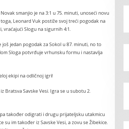
 Novak smanjio je na 3:1 u 75. minuti, unoseći novu
oga, Leonard Vuk postiže svoj treći pogodak na
i, vraćajući Slogu na sigurnih 4:1.
 još jedan pogodak za Sokol u 87. minuti, no to
dom Sloga potvrđuje vrhunsku formu i nastavlja
oj ekipi na odličnoj igri!
z Bratsva Savske Vesi. Igra se u subotu 2.
pa također odigrati i drugu prijateljsku utakmicu
e su im također iz Savske Vesi, a zovu se Žibekice.