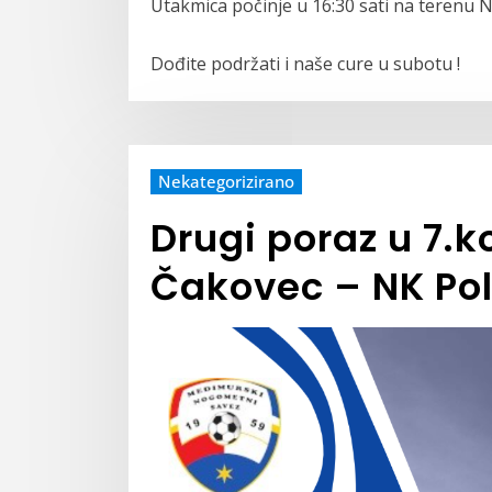
Utakmica počinje u 16:30 sati na terenu 
Dođite podržati i naše cure u subotu !
Nekategorizirano
Drugi poraz u 7.k
Čakovec – NK Pol