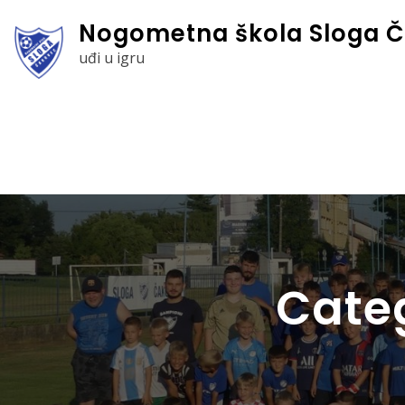
Skip
Nogometna škola Sloga Č
to
uđi u igru
content
Cate