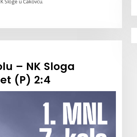
NK Sloge u Čakovcu.
olu – NK Sloga
et (P) 2:4