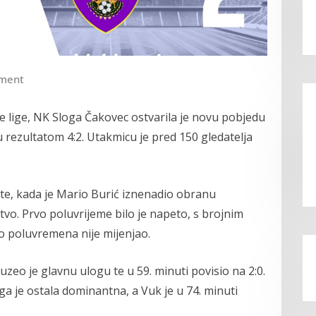
ment
lige, NK Sloga Čakovec ostvarila je novu pobjedu
 rezultatom 4:2. Utakmicu je pred 150 gledatelja
ute, kada je Mario Burić iznenadio obranu
vo. Prvo poluvrijeme bilo je napeto, s brojnim
do poluvremena nije mijenjao.
o je glavnu ulogu te u 59. minuti povisio na 2:0.
ga je ostala dominantna, a Vuk je u 74. minuti