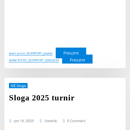
Preuzmi
Javni poziv_S(UP)PORT_plakat
Preuzmi
JAVNI POZIV_S(UP)PORT_20052026
NŠ Sloga
Sloga 2025 turnir
pro 16, 2025
Urednik
0 Comment