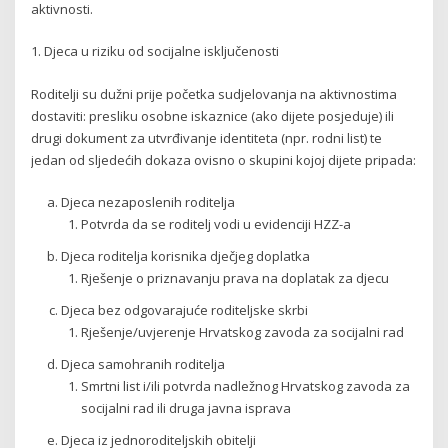
aktivnosti.
1. Djeca u riziku od socijalne isključenosti
Roditelji su dužni prije početka sudjelovanja na aktivnostima
dostaviti: presliku osobne iskaznice (ako dijete posjeduje) ili
drugi dokument za utvrđivanje identiteta (npr. rodni list) te
jedan od sljedećih dokaza ovisno o skupini kojoj dijete pripada:
Djeca nezaposlenih roditelja
Potvrda da se roditelj vodi u evidenciji HZZ-a
Djeca roditelja korisnika dječjeg doplatka
Rješenje o priznavanju prava na doplatak za djecu
Djeca bez odgovarajuće roditeljske skrbi
Rješenje/uvjerenje Hrvatskog zavoda za socijalni rad
Djeca samohranih roditelja
Smrtni list i/ili potvrda nadležnog Hrvatskog zavoda za
socijalni rad ili druga javna isprava
Djeca iz jednoroditeljskih obitelji