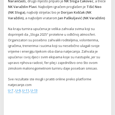
Narančasti,
drugo mjesto pripalo je
NK Sloga Čakovec
, a treće
NK Varaždin Plavi
. Najboljim igračem proglašen je
Tišić Neo
(NK Sloga)
, najbolji strijelac bio je
Dorijan Košćak (NK
Varaždin)
, a najboljim vratarom
Jan Paškuljević (NK Varaždin)
Na kraju turnira upućena je velika zahvala svima koji su
doprinijeli da „Sloga 2025“ protekne u odličnoj atmosferi.
Organizatori su posebno zahvalili roditeljima, volonterima,
igračima, trenerima i sucima koji su nesebično ulagali svoje
vrijeme i energiju tijekom oba dana natjecanja. Zahvala je
upućena i svoj djeci i svim ekipama koje su nastupile, jer su
upravo njihova radost, fer-plej i zajedništvo ono što ovom
zimskom malonogometnom turniru daje poseban smisao.
Sve rezultate ste mogli i pratiti online preko platforme
natjecanje.com
U-7
,
U-9
,
U-11
,
U-13