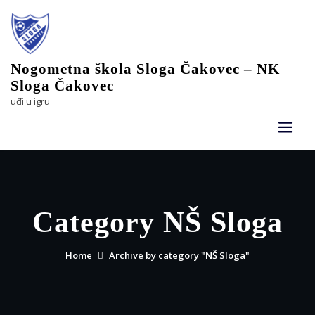
Skip
to
content
Nogometna škola Sloga Čakovec – NK
Sloga Čakovec
uđi u igru
Category NŠ Sloga
Home
Archive by category "NŠ Sloga"