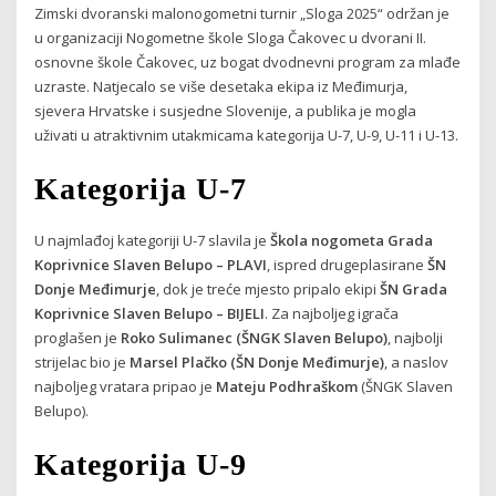
Zimski dvoranski malonogometni turnir „Sloga 2025“ održan je
u organizaciji Nogometne škole Sloga Čakovec u dvorani II.
osnovne škole Čakovec, uz bogat dvodnevni program za mlađe
uzraste. Natjecalo se više desetaka ekipa iz Međimurja,
sjevera Hrvatske i susjedne Slovenije, a publika je mogla
uživati u atraktivnim utakmicama kategorija U-7, U-9, U-11 i U-13.
Kategorija U-7
U najmlađoj kategoriji U-7 slavila je
Škola nogometa Grada
Koprivnice Slaven Belupo – PLAVI
, ispred drugeplasirane
ŠN
Donje Međimurje
, dok je treće mjesto pripalo ekipi
ŠN Grada
Koprivnice Slaven Belupo – BIJELI
. Za najboljeg igrača
proglašen je
Roko Sulimanec (ŠNGK Slaven Belupo)
, najbolji
strijelac bio je
Marsel Plačko (ŠN Donje Međimurje)
, a naslov
najboljeg vratara pripao je
Mateju Podhraškom
(ŠNGK Slaven
Belupo).
Kategorija U-9