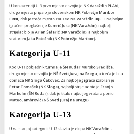
U konkurenciji U-9 prvo mjesto osvojio je
NK Varaždin PLAVI
,
drugo mjesto pripalo je slovenskom
NK Pobrežje Maribor
CRNI,
dok je treće mjesto zauzeo
NK Varaždin BIJELI
. Najboljim
igračem proglašen je
Kumrić Jura (NK Varaždin)
, najbolji
strijelac bio je
Arian Šafarić (NK Varaždin)
, a najboljim
vratarom
Jaka Potočnik (NK Pobrežje Maribor)
.
Kategorija U-11
Kod U-11 pobjednik turnira je
ŠN Rudar Mursko Središće
,
drugo mjesto osvojila je
NŠ Sveti Juraj na Bregu
, a treća je bila
domaća
NK Sloga Čakovec.
Za najboljeg igrača izabran je
Petar Tomašek (NK Sloga)
, najbolji strijelac bio je
Franjo
Markulin (ŠN Rudar)
, dok je titulu najboljeg vratara ponio
Mateo Jambrović (NŠ Sveti Juraj na Bregu)
.
Kategorija U-13
U najstarijoj kategoriji U-13 slavila je ekipa
NK Varaždin –