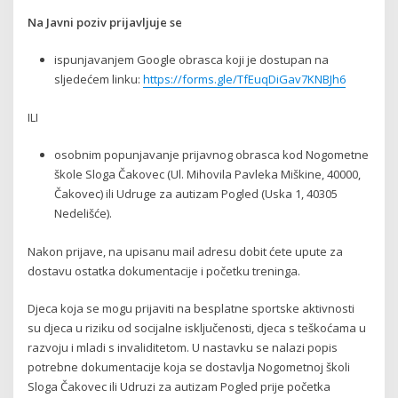
Na Javni poziv prijavljuje se
ispunjavanjem Google obrasca koji je dostupan na
sljedećem linku:
https://forms.gle/TfEuqDiGav7KNBJh6
ILI
osobnim popunjavanje prijavnog obrasca kod Nogometne
škole Sloga Čakovec (Ul. Mihovila Pavleka Miškine, 40000,
Čakovec) ili Udruge za autizam Pogled (Uska 1, 40305
Nedelišće).
Nakon prijave, na upisanu mail adresu dobit ćete upute za
dostavu ostatka dokumentacije i početku treninga.
Djeca koja se mogu prijaviti na besplatne sportske aktivnosti
su djeca u riziku od socijalne isključenosti, djeca s teškoćama u
razvoju i mladi s invaliditetom. U nastavku se nalazi popis
potrebne dokumentacije koja se dostavlja Nogometnoj školi
Sloga Čakovec ili Udruzi za autizam Pogled prije početka