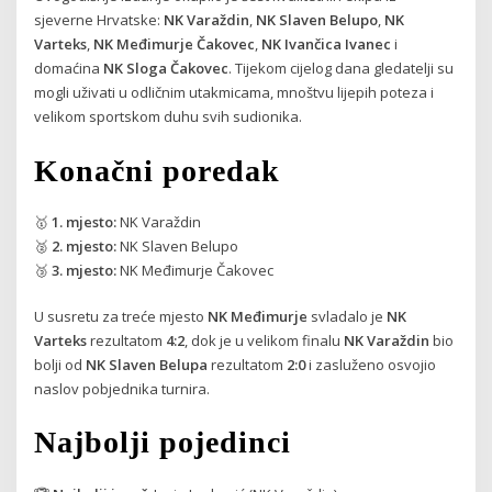
sjeverne Hrvatske:
NK Varaždin
,
NK Slaven Belupo
,
NK
Varteks
,
NK Međimurje Čakovec
,
NK Ivančica Ivanec
i
domaćina
NK Sloga Čakovec
. Tijekom cijelog dana gledatelji su
mogli uživati u odličnim utakmicama, mnoštvu lijepih poteza i
velikom sportskom duhu svih sudionika.
Konačni poredak
🥇
1. mjesto:
NK Varaždin
🥈
2. mjesto:
NK Slaven Belupo
🥉
3. mjesto:
NK Međimurje Čakovec
U susretu za treće mjesto
NK Međimurje
svladalo je
NK
Varteks
rezultatom
4:2
, dok je u velikom finalu
NK Varaždin
bio
bolji od
NK Slaven Belupa
rezultatom
2:0
i zasluženo osvojio
naslov pobjednika turnira.
Najbolji pojedinci