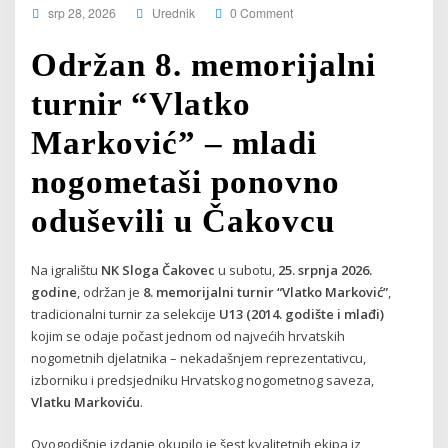
srp 28, 2026
Urednik
0 Comment
Održan 8. memorijalni
turnir “Vlatko
Marković” – mladi
nogometaši ponovno
oduševili u Čakovcu
Na igralištu
NK Sloga Čakovec
u subotu,
25. srpnja 2026.
godine
, održan je
8. memorijalni turnir “Vlatko Marković”
,
tradicionalni turnir za selekcije
U13 (2014. godište i mlađi)
kojim se odaje počast jednom od najvećih hrvatskih
nogometnih djelatnika – nekadašnjem reprezentativcu,
izborniku i predsjedniku Hrvatskog nogometnog saveza,
Vlatku Markoviću
.
Ovogodišnje izdanje okupilo je šest kvalitetnih ekipa iz