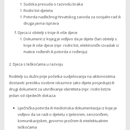
Sudska presuda o razvodu braka
Rodni list djeteta
Potvrda nadležnog Hrvatskog zavoda za socijalni rad ili
druga javna isprava
Djeca iz obitelji s troje ili više djece
Dokument iz kojeg je vidljivo da je dijete član obitelji s
troje ili više djece (npr. rodni list, elektronički izvadak iz
matice rođenih ili potvrda o rođenju)
2. Djeca s teškoćama u razvoju
Roditelji su dužni prije početka sudjelovanja na aktivnostima
dostaviti: presliku osobne iskaznice (ako dijete posjeduje) ili
drugi dokument za utvrđivanje identiteta (npr. rodni list) te
jedan od sljedećih dokaza:
Liječnička potvrda ili medicinska dokumentacija iz koje je
vidljivo da se radi o djetetu s tjelesnim, senzoričkim,
komunikacijskim, govorno-jezičnim ili intelektualnim
teškoćama