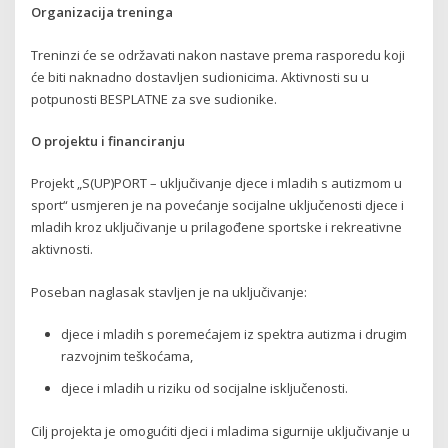
Organizacija treninga
Treninzi će se održavati nakon nastave prema rasporedu koji
će biti naknadno dostavljen sudionicima. Aktivnosti su u
potpunosti BESPLATNE za sve sudionike.
O projektu i financiranju
Projekt „S(UP)PORT – uključivanje djece i mladih s autizmom u
sport“ usmjeren je na povećanje socijalne uključenosti djece i
mladih kroz uključivanje u prilagođene sportske i rekreativne
aktivnosti.
Poseban naglasak stavljen je na uključivanje:
djece i mladih s poremećajem iz spektra autizma i drugim
razvojnim teškoćama,
djece i mladih u riziku od socijalne isključenosti.
Cilj projekta je omogućiti djeci i mladima sigurnije uključivanje u