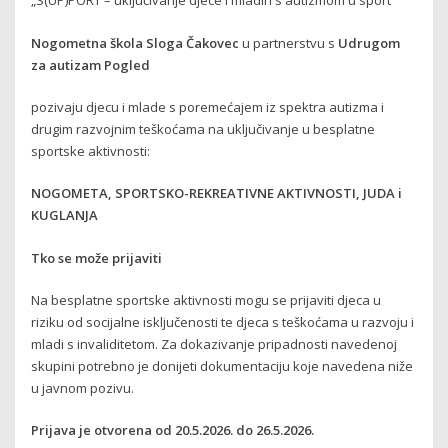
„S(UP)PORT – uključivanje djece i mladih s autizmom u sport“
Nogometna škola Sloga Čakovec
u partnerstvu s
Udrugom
za autizam Pogled
pozivaju djecu i mlade s poremećajem iz spektra autizma i
drugim razvojnim teškoćama na uključivanje u besplatne
sportske aktivnosti:
NOGOMETA, SPORTSKO-REKREATIVNE AKTIVNOSTI, JUDA i
KUGLANJA
Tko se može prijaviti
Na besplatne sportske aktivnosti mogu se prijaviti djeca u
riziku od socijalne isključenosti te djeca s teškoćama u razvoju i
mladi s invaliditetom. Za dokazivanje pripadnosti navedenoj
skupini potrebno je donijeti dokumentaciju koje navedena niže
u javnom pozivu.
Prijava je otvorena od 20.5.2026. do 26.5.2026.