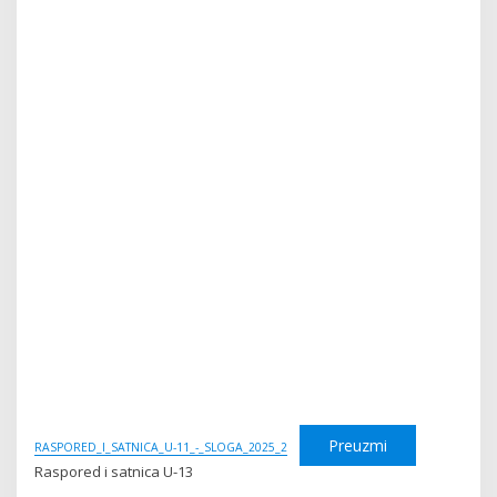
Preuzmi
RASPORED_I_SATNICA_U-11_-_SLOGA_2025_2
Raspored i satnica U-13