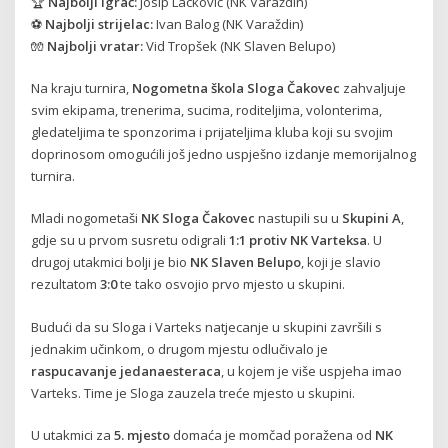
🏆
Najbolji igrač:
Josip Lacković (NK Varaždin)
⚽
Najbolji strijelac:
Ivan Balog (NK Varaždin)
🧤
Najbolji vratar:
Vid Tropšek (NK Slaven Belupo)
Na kraju turnira,
Nogometna škola Sloga Čakovec
zahvaljuje
svim ekipama, trenerima, sucima, roditeljima, volonterima,
gledateljima te sponzorima i prijateljima kluba koji su svojim
doprinosom omogućili još jedno uspješno izdanje memorijalnog
turnira.
Mladi nogometaši
NK Sloga Čakovec
nastupili su u
Skupini A
,
gdje su u prvom susretu odigrali
1:1 protiv NK Varteksa
. U
drugoj utakmici bolji je bio
NK Slaven Belupo
, koji je slavio
rezultatom
3:0
te tako osvojio prvo mjesto u skupini.
Budući da su Sloga i Varteks natjecanje u skupini završili s
jednakim učinkom, o drugom mjestu odlučivalo je
raspucavanje jedanaesteraca
, u kojem je više uspjeha imao
Varteks. Time je Sloga zauzela treće mjesto u skupini.
U utakmici za
5. mjesto
domaća je momčad poražena od
NK