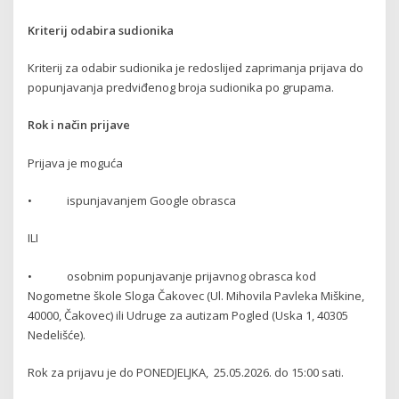
Kriterij odabira sudionika
Kriterij za odabir sudionika je redoslijed zaprimanja prijava do
popunjavanja predviđenog broja sudionika po grupama.
Rok i način prijave
Prijava je moguća
• ispunjavanjem Google obrasca
ILI
• osobnim popunjavanje prijavnog obrasca kod
Nogometne škole Sloga Čakovec (Ul. Mihovila Pavleka Miškine,
40000, Čakovec) ili Udruge za autizam Pogled (Uska 1, 40305
Nedelišće).
Rok za prijavu je do PONEDJELJKA, 25.05.2026. do 15:00 sati.