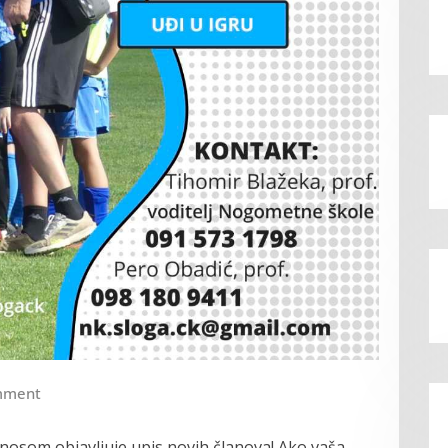
mment
osom objavljuje upis novih članova! Ako vaša