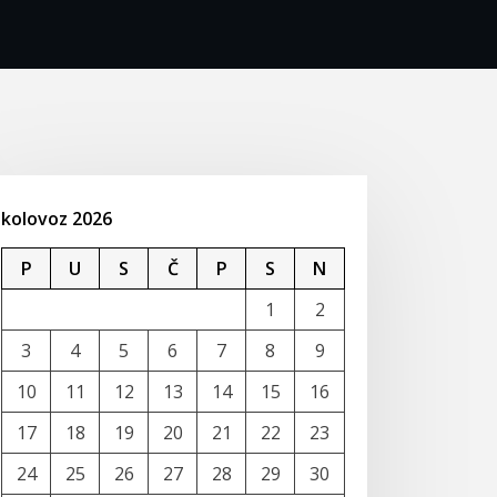
kolovoz 2026
P
U
S
Č
P
S
N
1
2
3
4
5
6
7
8
9
10
11
12
13
14
15
16
17
18
19
20
21
22
23
24
25
26
27
28
29
30