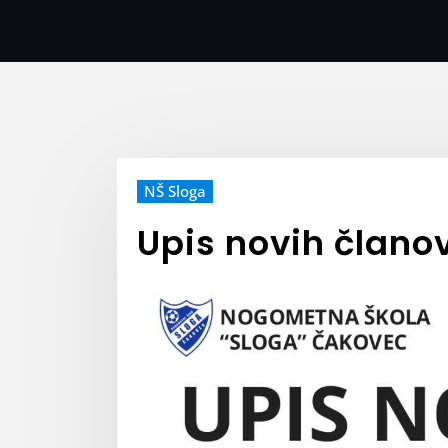
NŠ Sloga
Upis novih člano