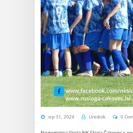
srp 31, 2024
Urednik
0 Co
Nogometna škola NK Sloga Čakovec s pon