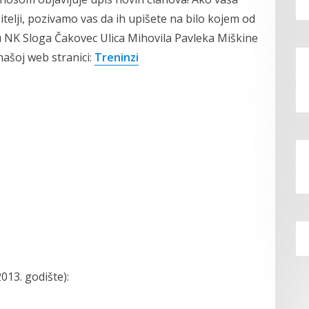
telji, pozivamo vas da ih upišete na bilo kojem od
štu NK Sloga Čakovec Ulica Mihovila Pavleka Miškine
ašoj web stranici:
Treninzi
2013. godište):