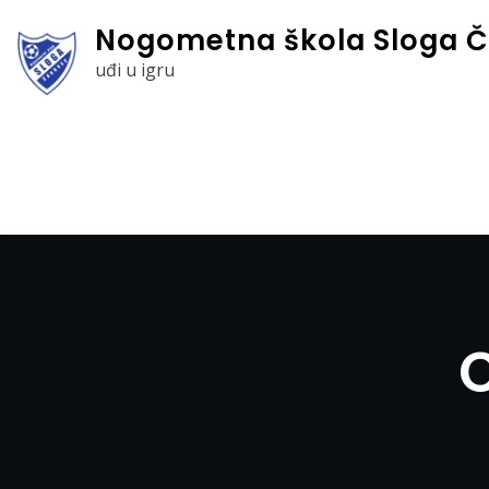
Skip
Nogometna škola Sloga Č
to
uđi u igru
content