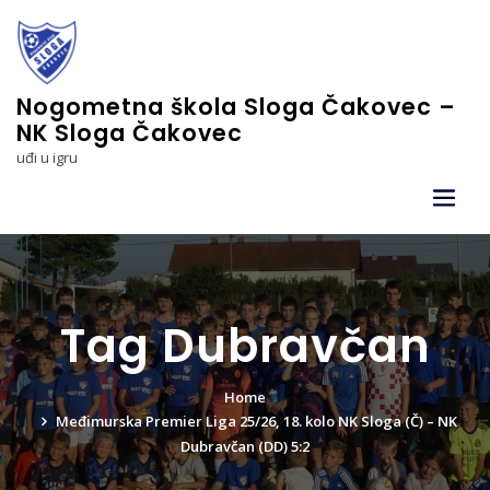
Skip
to
content
Nogometna škola Sloga Čakovec –
NK Sloga Čakovec
uđi u igru
Tag Dubravčan
Home
Međimurska Premier Liga 25/26, 18. kolo NK Sloga (Č) – NK
Dubravčan (DD) 5:2