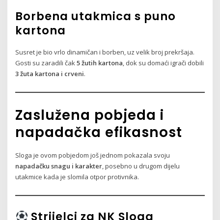
Borbena utakmica s puno
kartona
Susret je bio vrlo dinamičan i borben, uz velik broj prekršaja.
Gosti su zaradili čak
5 žutih kartona
, dok su domaći igrači dobili
3 žuta kartona i crveni
.
Zaslužena pobjeda i
napadačka efikasnost
Sloga je ovom pobjedom još jednom pokazala svoju
napadačku snagu i karakter
, posebno u drugom dijelu
utakmice kada je slomila otpor protivnika.
Strijelci za NK Sloga