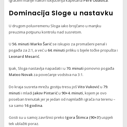
igračem manje nakon isključenja kapetana
Pere Obadića
.
Dominacija Sloge u nastavku
U drugom poluvremenu Sloga iako brojčano u manjku
preuzima potpunu kontrolu nad susretom.
U
56. minuti
Marko Šarić
se iskupio za promašeni penal i
pogađa za 2:1, a već u
64. minuti
priliku s bijele točke propušta i
Leonard Mesarić
.
Ipak, Sloga nastavlja napadati i u
70. minuti
ponovno pogađa
Mateo Novak
za povećanje vodstva na 3:1.
Do kraja susreta mrežu gostiju tresu još
Vito Vuković
u
79.
minuti
i mladi
Jakov Pintarić
u
90+4. minuti
, kojem je ovo
poseban trenutak jer je jedan od najmlađih igrača na terenu –
sa samo
16 godina
.
Gosti su u samoj završnici preko
Igora Štimca (90+3′)
uspjeli
tek ublažiti poraz.