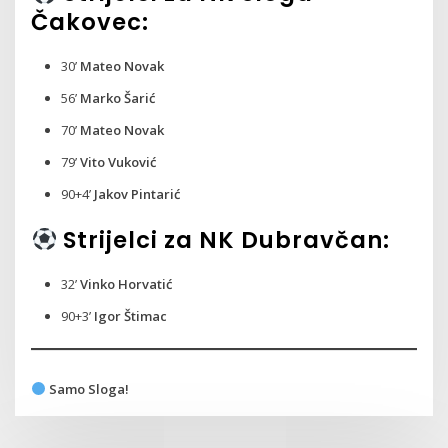
Čakovec:
30’
Mateo Novak
56’
Marko Šarić
70’
Mateo Novak
79’
Vito Vuković
90+4’
Jakov Pintarić
Strijelci za NK Dubravčan:
32’
Vinko Horvatić
90+3’
Igor Štimac
Samo Sloga!