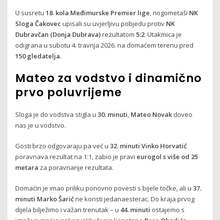
U susretu
18. kola Međimurske Premier lige
, nogometaši
NK
Sloga Čakovec
upisali su uvjerljivu pobjedu protiv
NK
Dubravčan (Donja Dubrava)
rezultatom
5:2
. Utakmica je
odigrana u subotu 4. travnja 2026. na domaćem terenu pred
150 gledatelja
.
Mateo za vodstvo i dinamično
prvo poluvrijeme
Sloga je do vodstva stigla u
30. minuti
,
Mateo Novak
doveo
nas je u vodstvo.
Gosti brzo odgovaraju pa već u
32. minuti
Vinko Horvatić
poravnava rezultat na 1:1, zabio je pravi
eurogol s više od 25
metara
za poravnanje rezultata.
Domaćin je imao priliku ponovno povesti s bijele točke, ali u
37.
minuti
Marko Šarić
ne koristi jedanaesterac. Do kraja prvog
dijela bilježimo i važan trenutak – u
44. minuti
ostajemo s