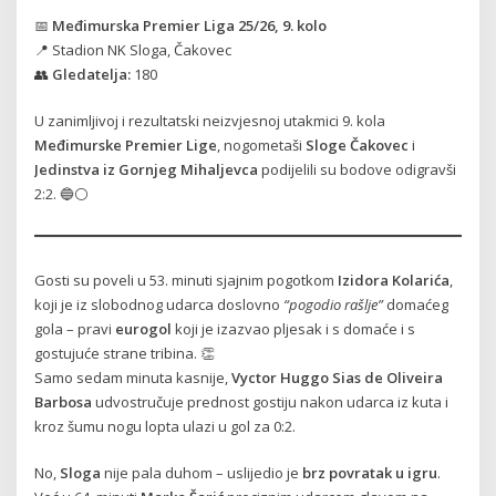
📅
Međimurska Premier Liga 25/26, 9. kolo
📍 Stadion NK Sloga, Čakovec
👥
Gledatelja:
180
U zanimljivoj i rezultatski neizvjesnoj utakmici 9. kola
Međimurske Premier Lige
, nogometaši
Sloge Čakovec
i
Jedinstva iz Gornjeg Mihaljevca
podijelili su bodove odigravši
2:2. 🔵⚪
Gosti su poveli u 53. minuti sjajnim pogotkom
Izidora Kolarića
,
koji je iz slobodnog udarca doslovno
“pogodio rašlje”
domaćeg
gola – pravi
eurogol
koji je izazvao pljesak i s domaće i s
gostujuće strane tribina. 👏
Samo sedam minuta kasnije,
Vyctor Huggo Sias de Oliveira
Barbosa
udvostručuje prednost gostiju nakon udarca iz kuta i
kroz šumu nogu lopta ulazi u gol za 0:2.
No,
Sloga
nije pala duhom – uslijedio je
brz povratak u igru
.