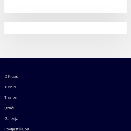
O Klubu
Turniri
Treneri
Igrači
Galerija
Povijest kluba