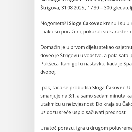
Štrigova, 31.08.2025., 17:30 – 300 gledatel
Nogometaši
Sloge Čakovec
krenuli su u
i, iako su poraženi, pokazali su karakter 
Domaćin je u prvom dijelu stekao osjetnu
doveo je Štrigovu u vodstvo, a pola sata 
Pukšeca. Rani gol u nastavku, kada je Spas
dvoboj.
Ipak, tada se probudila
Sloga Čakovec
. U
smanjuje na 3:1, a samo sedam minuta ka
utakmicu u neizvjesnost. Do kraja su Čakov
uz dozu sreće uspio sačuvati prednost.
Unatoč porazu, igra u drugom poluvreme