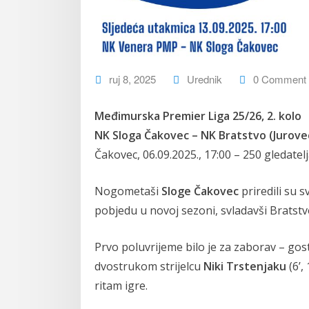
ruj 8, 2025
Urednik
0 Comment
Međimurska Premier Liga 25/26, 2. kolo
NK Sloga Čakovec – NK Bratstvo (Jurovec)
Čakovec, 06.09.2025., 17:00 – 250 gledatel
Nogometaši
Sloge Čakovec
priredili su 
pobjedu u novoj sezoni, svladavši Bratstvo
Prvo poluvrijeme bilo je za zaborav – gost
dvostrukom strijelcu
Niki Trstenjaku
(6’,
ritam igre.