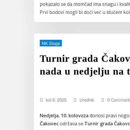
pokazalo se da momčad ima snagu i kvalitet
Prvi bodovi mogli bi doći već u idućem ko
NK Sloga
Turnir grada Čakov
nada u nedjelju na 
kol 6, 2025
Urednik
0 Comment
Nedjelja, 10. kolovoza
donosi pravi nogo
Čakovec
održava se
Turnir grada Čakov