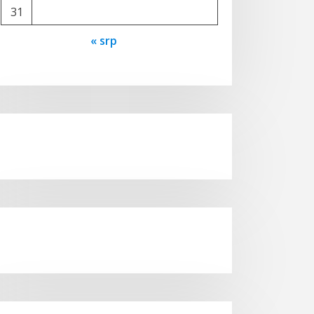
31
« srp