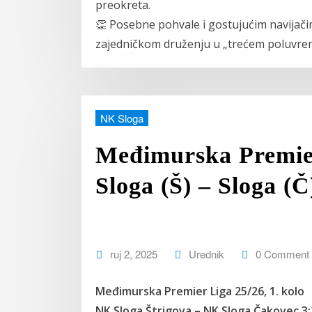
preokreta.
👏 Posebne pohvale i gostujućim navijači
zajedničkom druženju u „trećem poluvrem
NK Sloga
Međimurska Premier
Sloga (Š) – Sloga (Č
ruj 2, 2025
Urednik
0 Comment
Međimurska Premier Liga 25/26, 1. kolo
NK Sloga Štrigova – NK Sloga Čakovec 3:2