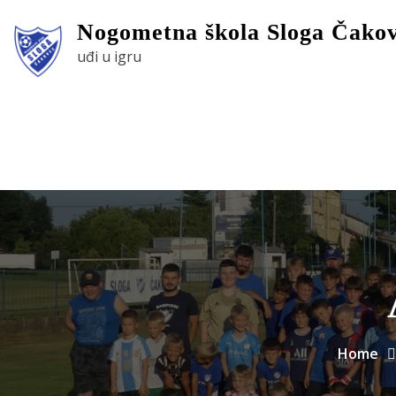
Skip
Nogometna škola Sloga Čako
to
uđi u igru
content
Home