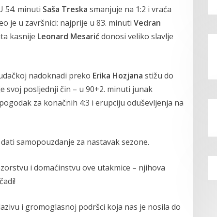
U 54. minuti
Saša Treska
smanjuje na 1:2 i vraća
o je u završnici: najprije u 83. minuti
Vedran
ta kasnije
Leonard Mesarić
donosi veliko slavlje
u sudačkoj nadoknadi preko
Erika Hozjana
stižu do
e svoj posljednji čin – u 90+2. minuti junak
e pogodak za konačnih 4:3 i erupciju oduševljenja na
gi dati samopouzdanje za nastavak sezone.
orstvu i domaćinstvu ove utakmice – njihova
čadi!
zivu i gromoglasnoj podršci koja nas je nosila do