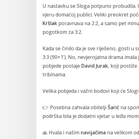
U nastavku se Sloga potpuno probudila. 
vjeru domaćoj publici. Veliki preokret poče
Kršlak
poravnava na 2:2, a samo pet minu
pogotkom za 3:2.
Kada se činilo da je sve riješeno, gosti 
3:3 (90+1’). No, nevjerojatna drama imala j
pobjede postaje
David Jurak
, koji postiž
tribinama.
Velika pobjeda i važni bodovi koji će Slo
👉 Posebna zahvala obitelji
Šarić
na sponz
podrška bila je dodatni vjetar u leđa mom
🙏 Hvala i našim
navijačima
na velikom oda