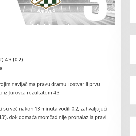
 4:3 (0:2)
ja
svojim navijačima pravu dramu i ostvarili prvu
 iz Jurovca rezultatom 4:3.
i su već nakon 13 minuta vodili 0:2, zahvaljujući
 13’), dok domaća momčad nije pronalazila pravi