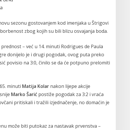
ja
 novu sezonu gostovanjem kod imenjaka u Štrigovi
i borbenost zbog kojih su bili blizu osvajanja boda.
 prednost – već u 14. minuti Rodrigues de Paula
igre donijelo je i drugi pogodak, ovog puta preko
ić povisio na 3:0, činilo se da će potpuno prelomiti
 65. minuti
Matija Kolar
nakon lijepe akcije
snije
Marko Šarić
postiže pogodak za 3:2 i vraća
čani pritiskali i tražili izjednačenje, no domaćin je
nu može biti putokaz za nastavak prvenstva –